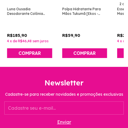
2 co
Luna Ousadia
Polpa Hidratante Para
Essenc
Desodorante Colônia
Mãos Tukumã [Ekos -
Mascul
Feminino [Natura]
Natura]
R$185,90
R$59,90
R$27
4
x
de
R$46,48
sem juros
4
x
de
Newsletter
Cadastre-se para receber novidades e promoções exclusivas