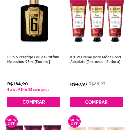
Club 6 Prestige Eau de Parfum
Kit 3x Creme para Mãos Rosa
Masculino 95ml [Eudora]
Absoluta [Instance - Eudora]
R$184,90
R$68,97
R$47,97
4
x
de
R$46,23
sem juros
30
%
30
%
OFF
OFF