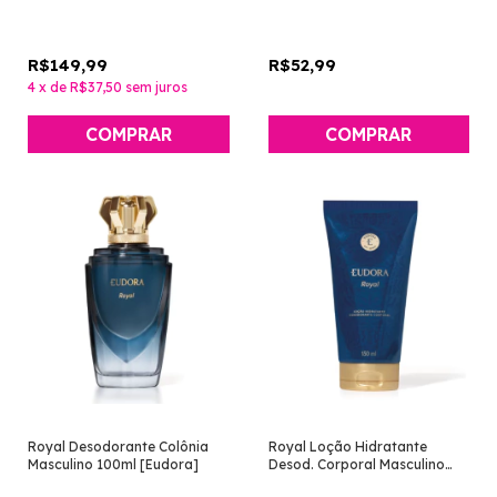
R$149,99
R$52,99
4
x
de
R$37,50
sem juros
Royal Desodorante Colônia
Royal Loção Hidratante
Masculino 100ml [Eudora]
Desod. Corporal Masculino
150ml [Eudora]