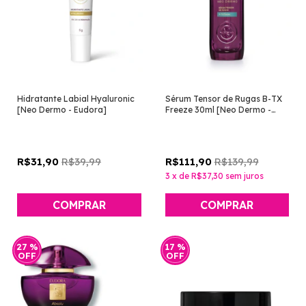
Hidratante Labial Hyaluronic
Sérum Tensor de Rugas B-TX
[Neo Dermo - Eudora]
Freeze 30ml [Neo Dermo -
Eudora]
R$39,99
R$139,99
R$31,90
R$111,90
3
x
de
R$37,30
sem juros
27
%
17
%
OFF
OFF