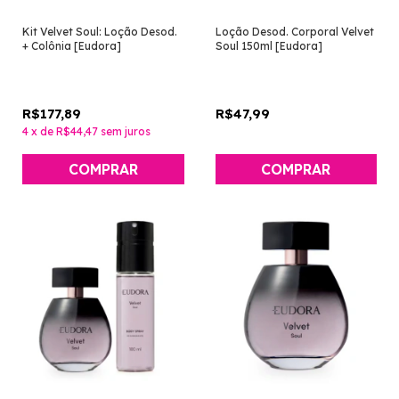
Kit Velvet Soul: Loção Desod.
Loção Desod. Corporal Velvet
+ Colônia [Eudora]
Soul 150ml [Eudora]
R$177,89
R$47,99
4
x
de
R$44,47
sem juros