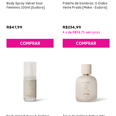
Body Spray Velvet Soul
Palette de Sombras: O Diabo
Feminino 100ml [Eudora]
Veste Prada [Make - Eudora]
R$47,99
R$234,99
4
x
de
R$58,75
sem juros