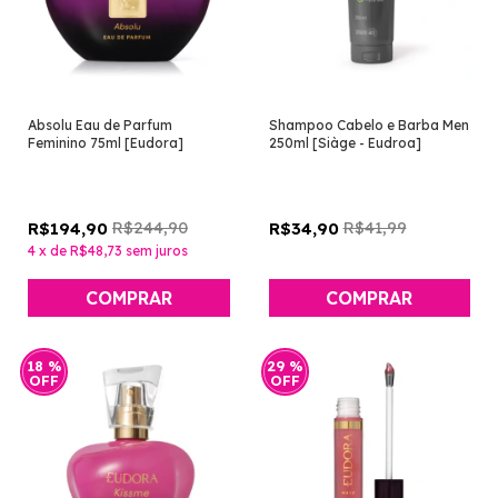
Absolu Eau de Parfum
Shampoo Cabelo e Barba Men
Feminino 75ml [Eudora]
250ml [Siàge - Eudroa]
R$244,90
R$41,99
R$194,90
R$34,90
4
x
de
R$48,73
sem juros
18
%
29
%
OFF
OFF