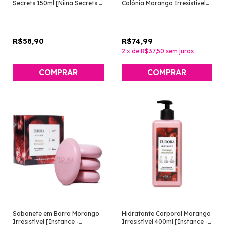
Secrets 150ml [Niina Secrets -
Colônia Morango Irresistível
Eudora]
[Instance - Eudora]
R$58,90
R$74,99
2
x
de
R$37,50
sem juros
Sabonete em Barra Morango
Hidratante Corporal Morango
Irresistível [Instance -
Irresistível 400ml [Instance -