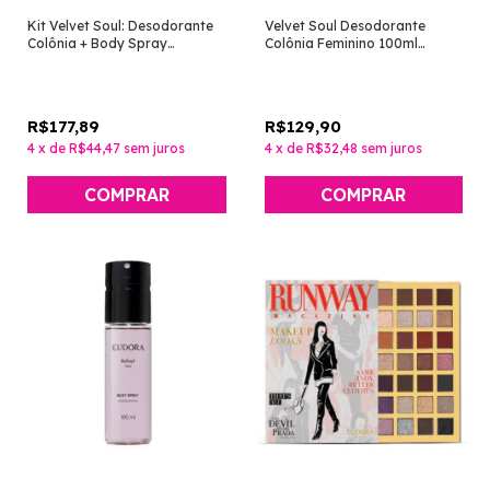
Kit Velvet Soul: Desodorante
Velvet Soul Desodorante
Colônia + Body Spray
Colônia Feminino 100ml
[Eudora]
[Eudora]
R$177,89
R$129,90
4
x
de
R$44,47
sem juros
4
x
de
R$32,48
sem juros