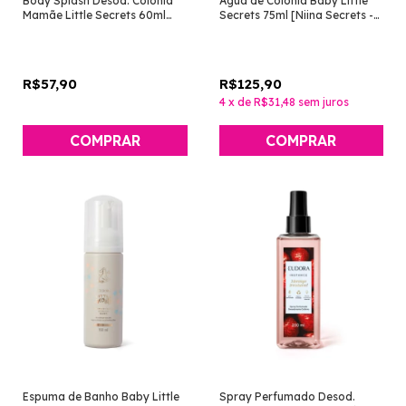
Body Splash Desod. Colônia
Água de Colônia Baby Little
Mamãe Little Secrets 60ml
Secrets 75ml [Niina Secrets -
[Niina Secrets - Eudora]
Eudora]
R$57,90
R$125,90
4
x
de
R$31,48
sem juros
Espuma de Banho Baby Little
Spray Perfumado Desod.