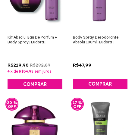
Kit Absolu: Eau De Parfum +
Body Spray Desodorante
Body Spray [Eudora]
Absolu 100ml [Eudora]
R$292,89
R$47,99
R$219,90
4
x
de
R$54,98
sem juros
20
%
17
%
OFF
OFF