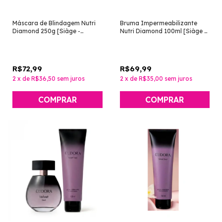
Máscara de Blindagem Nutri
Bruma Impermeabilizante
Diamond 250g [Siàge -
Nutri Diamond 100ml [Siàge -
Eudora]
Eudora]
R$72,99
R$69,99
2
x
de
R$36,50
sem juros
2
x
de
R$35,00
sem juros