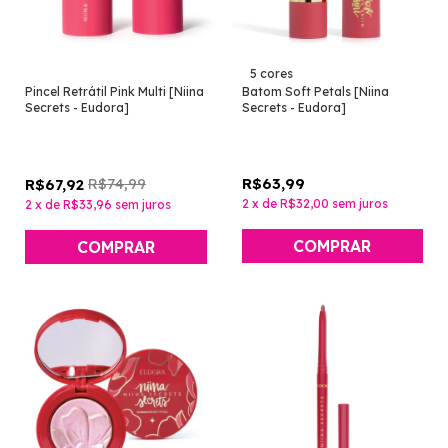
5 cores
Pincel Retrátil Pink Multi [Niina
Batom Soft Petals [Niina
Secrets - Eudora]
Secrets - Eudora]
R$74,99
R$63,99
R$67,92
2
x
de
R$32,00
sem juros
2
x
de
R$33,96
sem juros
COMPRAR