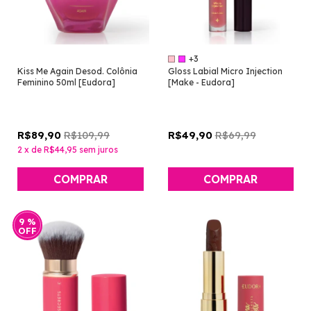
+3
Kiss Me Again Desod. Colônia
Gloss Labial Micro Injection
Feminino 50ml [Eudora]
[Make - Eudora]
R$109,99
R$69,99
R$89,90
R$49,90
2
x
de
R$44,95
sem juros
COMPRAR
9
%
OFF