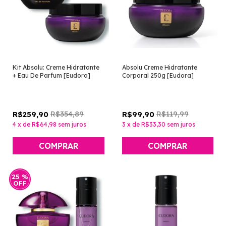
Kit Absolu: Creme Hidratante
Absolu Creme Hidratante
+ Eau De Parfum [Eudora]
Corporal 250g [Eudora]
R$354,89
R$119,99
R$259,90
R$99,90
4
x
de
R$64,98
sem juros
3
x
de
R$33,30
sem juros
25
%
OFF