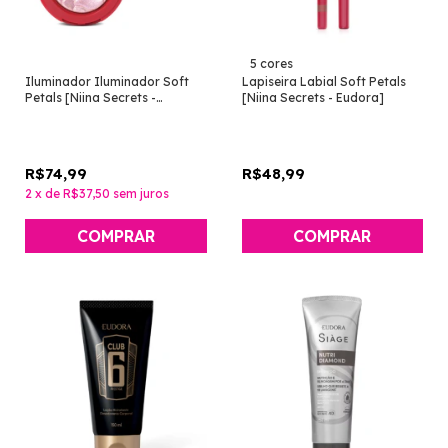
5 cores
Iluminador Iluminador Soft
Lapiseira Labial Soft Petals
Petals [Niina Secrets -
[Niina Secrets - Eudora]
Eudora]
R$74,99
R$48,99
2
x
de
R$37,50
sem juros
COMPRAR