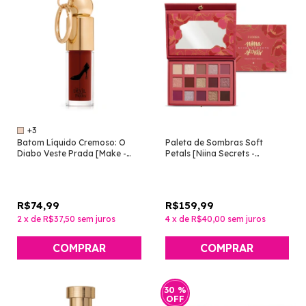
+3
Batom Líquido Cremoso: O
Paleta de Sombras Soft
Diabo Veste Prada [Make -
Petals [Niina Secrets -
Eudora]
Eudora]
R$74,99
R$159,99
2
x
de
R$37,50
sem juros
4
x
de
R$40,00
sem juros
COMPRAR
30
%
OFF