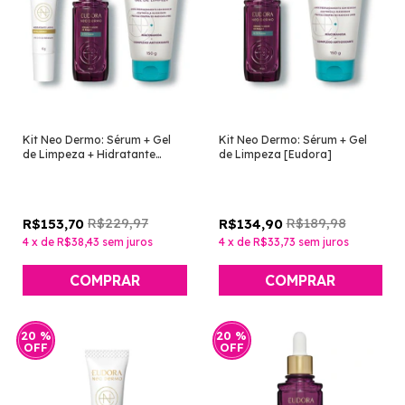
Kit Neo Dermo: Sérum + Gel
Kit Neo Dermo: Sérum + Gel
de Limpeza + Hidratante
de Limpeza [Eudora]
Labial [Eudora]
R$229,97
R$189,98
R$153,70
R$134,90
4
x
de
R$38,43
sem juros
4
x
de
R$33,73
sem juros
20
%
20
%
OFF
OFF