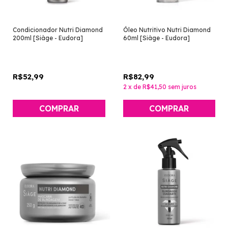
Condicionador Nutri Diamond
Óleo Nutritivo Nutri Diamond
200ml [Siàge - Eudora]
60ml [Siàge - Eudora]
R$52,99
R$82,99
2
x
de
R$41,50
sem juros