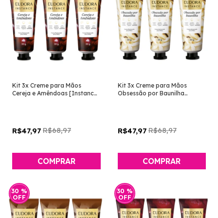
Kit 3x Creme para Mãos
Kit 3x Creme para Mãos
Cereja e Amêndoas [Instance
Obsessão por Baunilha
- Eudora]
[Instance - Eudora]
R$68,97
R$68,97
R$47,97
R$47,97
30
%
30
%
OFF
OFF