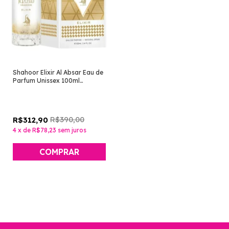
Shahoor Elixir Al Absar Eau de
Parfum Unissex 100ml
[Perfume Árabe]
R$390,00
R$312,90
4
x
de
R$78,23
sem juros