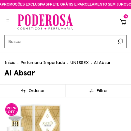
PROMOÇÕES EXCLUSIVAS
FRETE GRÁTIS E PARCELAMENTO SEM JUROS
CO
0
Início
.
Perfumaria Importada
.
UNISSEX
.
Al Absar
Al Absar
Ordenar
Filtrar
20
%
OFF