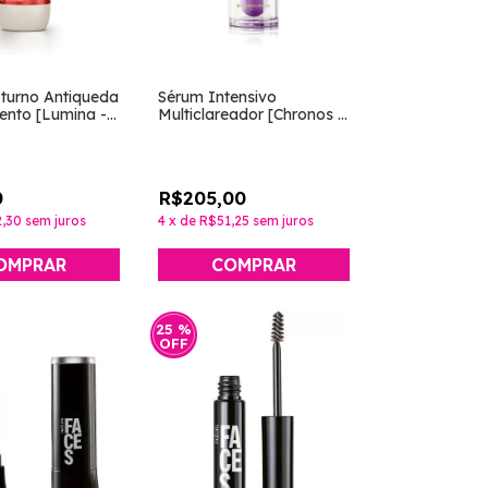
turno Antiqueda
Sérum Intensivo
ento [Lumina -
Multiclareador [Chronos -
Natura]
0
R$205,00
,30
sem juros
4
x
de
R$51,25
sem juros
25
%
OFF