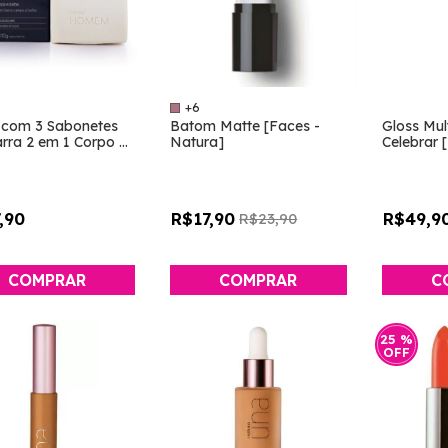
+6
 com 3 Sabonetes
Batom Matte [Faces -
Gloss Mul
rra 2 em 1 Corpo e
Natura]
Celebrar 
 Homem [Natura]
,90
R$17,90
R$49,9
R$23,90
COMPRAR
25
%
OFF