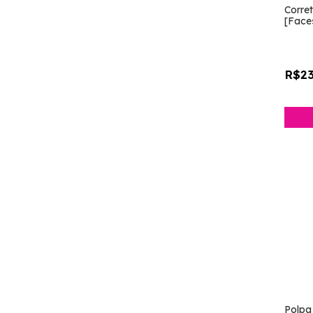
Corre
[Face
R$23
Polpa