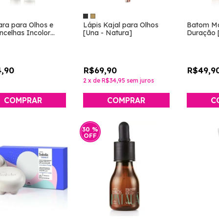
ra para Olhos e
Lápis Kajal para Olhos
Batom Ma
ncelhas Incolor
[Una - Natura]
Duração 
s - Natura]
Natura]
,90
R$69,90
R$49,9
2
x
de
R$34,95
sem juros
COMPRAR
C
30
%
OFF