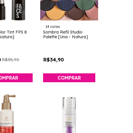
14 cores
or Tint FPS 8
Sombra Refil Studio
Natura]
Palette [Una - Natura]
0
R$34,90
R$35,90
OMPRAR
COMPRAR