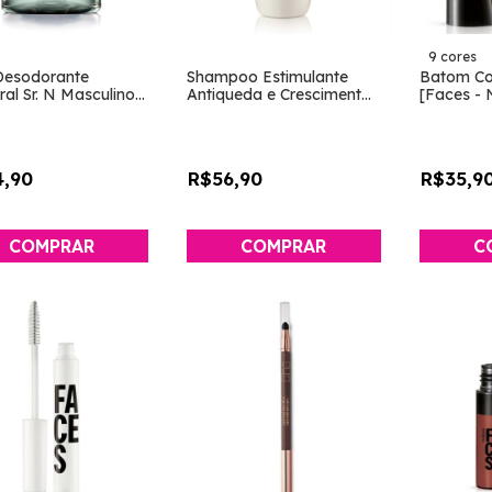
9 cores
 Desodorante
Shampoo Estimulante
Batom Col
al Sr. N Masculino
Antiqueda e Crescimento
[Faces - 
ra]
[Lumina - Natura]
,90
R$56,90
R$35,9
C