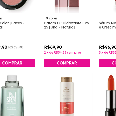
es
9 cores
Color [Faces -
Batom CC Hidratante FPS
Sérum No
a]
25 [Una - Natura]
e Crescim
Natura]
,90
R$69,90
R$96,9
R$39,90
2
x
de
R$34,95
sem juros
3
x
de
R$32
COMPRAR
COMPRAR