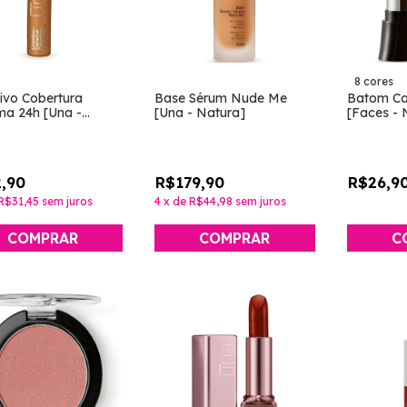
8 cores
tivo Cobertura
Base Sérum Nude Me
Batom Col
ma 24h [Una -
[Una - Natura]
[Faces - 
a]
,90
R$179,90
R$26,9
R$31,45
sem juros
4
x
de
R$44,98
sem juros
COMPRAR
COMPRAR
C