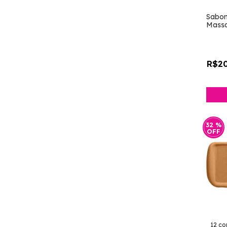
Sabon
Massa
[Todo
R$20
32
%
OFF
12 co