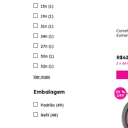
15n (1)
19n (1)
21n (1)
Corre
Extre
24n (1)
Natur
27n (1)
30n (1)
R$62
2
x
de
32n (1)
Ver mais
Embalagem
25
%
OFF
Padrão (49)
Refil (48)