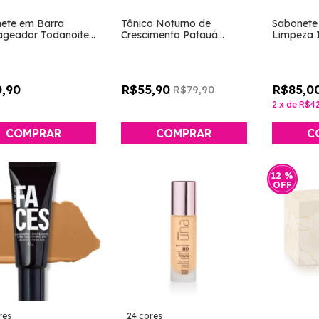
ete em Barra
Tônico Noturno de
Sabonete
geador Todanoite
Crescimento Patauá
Limpeza I
dia - Natura]
[Ekos - Natura]
[Chronos
Natura]
,90
R$55,90
R$85,0
R$79,90
2
x
de
R$42
12
%
OFF
res
24 cores