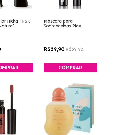
or Hidra FPS 8
Máscara para
Natura]
Sobrancelhas Play
[Natura]
0
R$29,90
R$39,90
OMPRAR