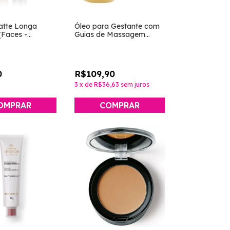
tte Longa
Óleo para Gestante com
[Faces -
Guias de Massagem
Mamãe e Bebê 200ml
[Natura]
0
R$109,90
3
x
de
R$36,63
sem juros
OMPRAR