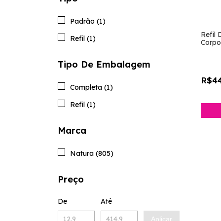
Padrão (1)
Refil
Refil (1)
Corpor
[Natu
Tipo De Embalagem
R$44
Completa (1)
Refil (1)
Marca
Natura (805)
Preço
De
Até
Aplicar