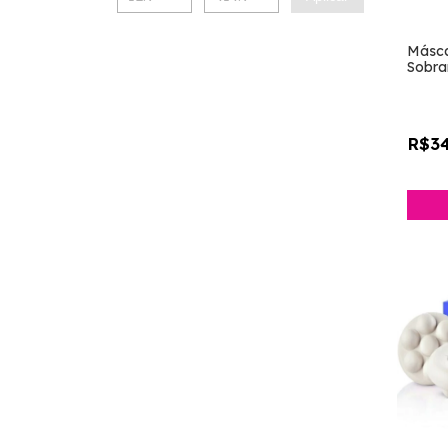
Másca
Sobra
[Face
R$34