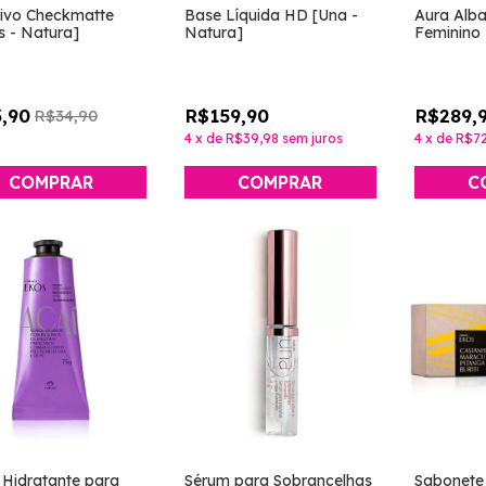
tivo Checkmatte
Base Líquida HD [Una -
Aura Alb
s - Natura]
Natura]
Feminino 
,90
R$159,90
R$289,
R$34,90
4
x
de
R$39,98
sem juros
4
x
de
R$72
COMPRAR
COMPRAR
 Hidratante para
Sérum para Sobrancelhas
Sabonete