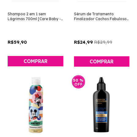
Shampoo 2 em 1 sem
Sérum de Tratamento
Lágrimas 700ml [Care Baby -
Finalizador Cachos Fabulosos
Avon]
30ml [Advance Techniques -
Avon]
R$59,90
R$29,99
R$24,99
50
%
OFF