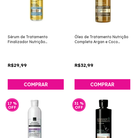
Sérum de Tratamento
Óleo de Tratamento Nutrição
Finalizador Nutrição
Completa Argan e Coco
Completa 30ml [Advance
[Advance Techniques - Avon]
Techniques - Avon]
R$29,99
R$32,99
17
%
31
%
OFF
OFF