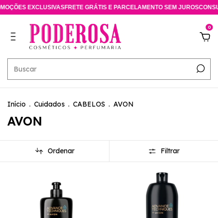
 EXCLUSIVAS
FRETE GRÁTIS E PARCELAMENTO SEM JUROS
CONSULTORA 
0
Início
.
Cuidados
.
CABELOS
.
AVON
AVON
Ordenar
Filtrar