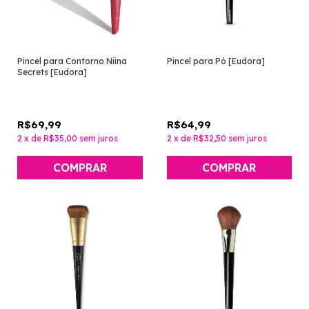
Pincel para Contorno Niina
Pincel para Pó [Eudora]
Secrets [Eudora]
R$69,99
R$64,99
2
x
de
R$35,00
sem juros
2
x
de
R$32,50
sem juros