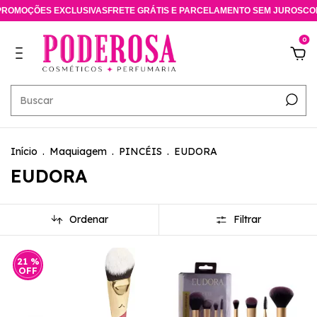
ÇÕES EXCLUSIVAS
FRETE GRÁTIS E PARCELAMENTO SEM JUROS
CONSULT
0
Início
.
Maquiagem
.
PINCÉIS
.
EUDORA
EUDORA
Ordenar
Filtrar
21
%
OFF