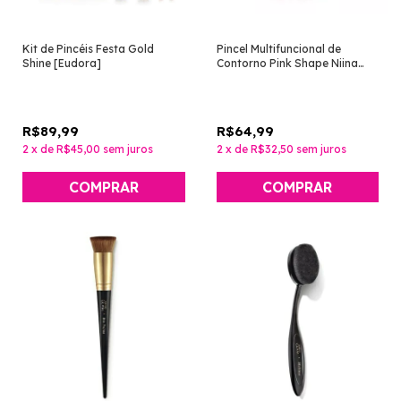
Kit de Pincéis Festa Gold
Pincel Multifuncional de
Shine [Eudora]
Contorno Pink Shape Niina
Secrets [Eudora]
R$89,99
R$64,99
2
x
de
R$45,00
sem juros
2
x
de
R$32,50
sem juros