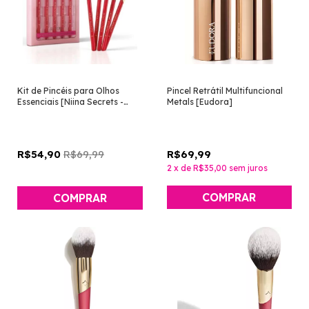
Kit de Pincéis para Olhos
Pincel Retrátil Multifuncional
Essenciais [Niina Secrets -
Metals [Eudora]
Eudora]
R$69,99
R$69,99
R$54,90
2
x
de
R$35,00
sem juros