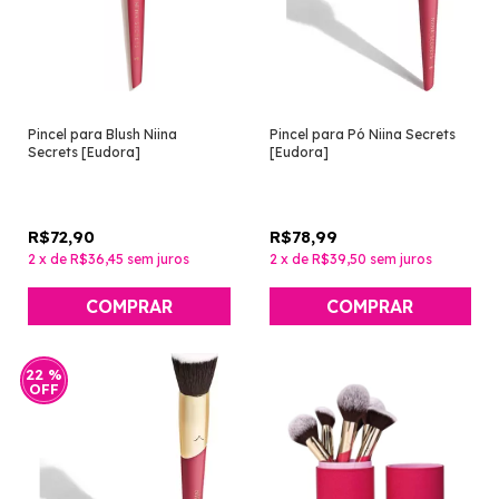
Pincel para Blush Niina
Pincel para Pó Niina Secrets
Secrets [Eudora]
[Eudora]
R$72,90
R$78,99
2
x
de
R$36,45
sem juros
2
x
de
R$39,50
sem juros
22
%
OFF