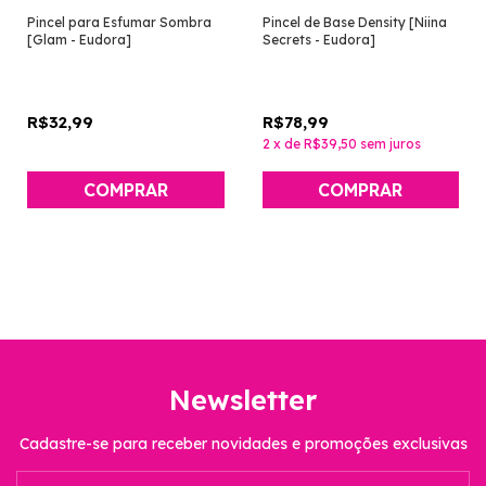
Pincel para Esfumar Sombra
Pincel de Base Density [Niina
[Glam - Eudora]
Secrets - Eudora]
R$32,99
R$78,99
2
x
de
R$39,50
sem juros
Newsletter
Cadastre-se para receber novidades e promoções exclusivas