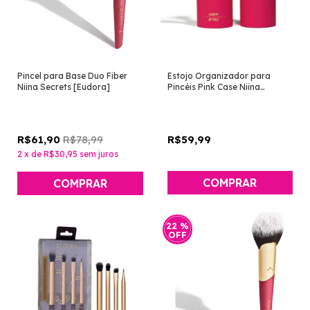
Pincel para Base Duo Fiber
Estojo Organizador para
Niina Secrets [Eudora]
Pincéis Pink Case Niina
Secrets [Eudora]
R$78,99
R$59,99
R$61,90
2
x
de
R$30,95
sem juros
22
%
OFF