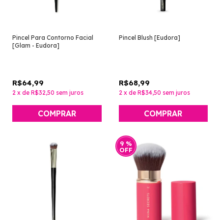
Pincel Para Contorno Facial
Pincel Blush [Eudora]
[Glam - Eudora]
R$64,99
R$68,99
2
x
de
R$32,50
sem juros
2
x
de
R$34,50
sem juros
9
%
OFF