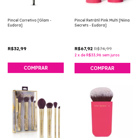
Pincel Corretivo [Glam -
Pincel Retrátil Pink Multi [Niina
Eudora]
Secrets - Eudora]
R$32,99
R$74,99
R$67,92
2
x
de
R$33,96
sem juros