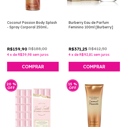
Coconut Passion Body Splash
Burberry Eau de Parfum
- Spray Corporal 250ml
Feminino 100ml [Burberry]
[Victoria's Secret]
R$188,00
R$412,50
R$159,90
R$371,25
4
x
de
R$39,98
sem juros
4
x
de
R$92,81
sem juros
20
%
15
%
OFF
OFF