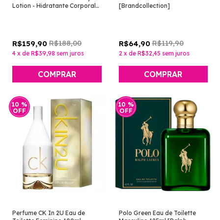
Lotion - Hidratante Corporal
[Brandcollection]
Perfumado 236ml [Victoria's
Secret]
R$188,00
R$119,90
R$159,90
R$64,90
4
x
de
R$39,98
sem juros
2
x
de
R$32,45
sem juros
COMPRAR
10
%
10
%
OFF
OFF
Perfume CK In 2U Eau de
Polo Green Eau de Toilette