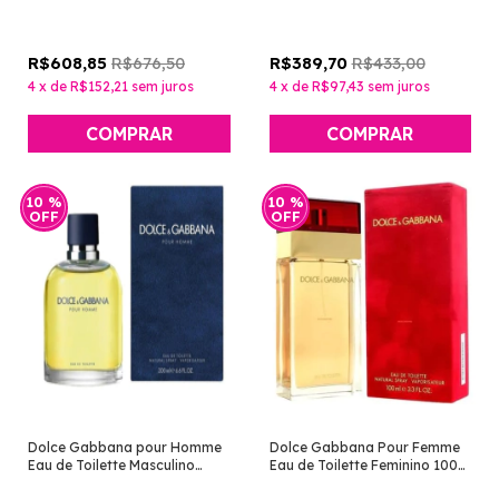
R$676,50
R$433,00
R$608,85
R$389,70
4
x
de
R$152,21
sem juros
4
x
de
R$97,43
sem juros
10
%
10
%
OFF
OFF
Dolce Gabbana pour Homme
Dolce Gabbana Pour Femme
Eau de Toilette Masculino
Eau de Toilette Feminino 100
200ml [Dolce&Gabbana]
ml [Dolce&Gabbana]