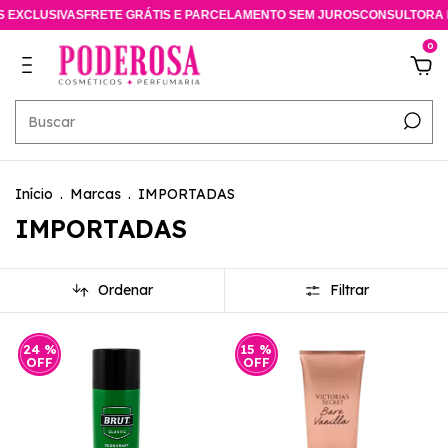
 GRÁTIS E PARCELAMENTO SEM JUROS
CONSULTORA ESPECIALISTA ONL
0
Início
.
Marcas
.
IMPORTADAS
IMPORTADAS
Ordenar
Filtrar
24
%
15
%
OFF
OFF