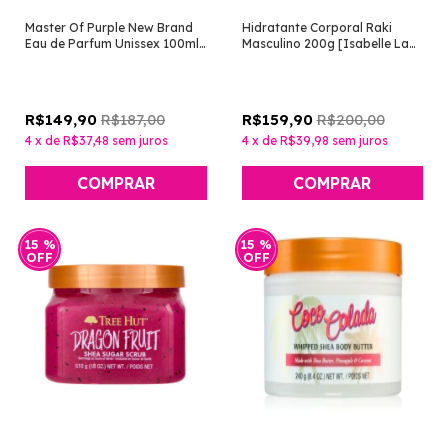
Master Of Purple New Brand
Hidratante Corporal Raki
Eau de Parfum Unissex 100ml
Masculino 200g [Isabelle La
[Perfume Árabe]
Belle]
R$187,00
R$200,00
R$149,90
R$159,90
4
x
de
R$37,48
sem juros
4
x
de
R$39,98
sem juros
15
%
15
%
OFF
OFF