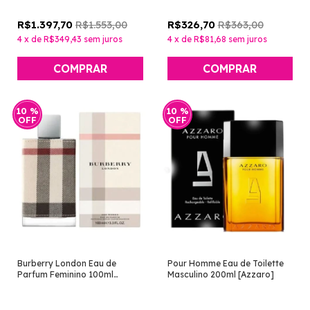
R$1.553,00
R$363,00
R$1.397,70
R$326,70
4
x
de
R$349,43
sem juros
4
x
de
R$81,68
sem juros
10
%
10
%
OFF
OFF
Burberry London Eau de
Pour Homme Eau de Toilette
Parfum Feminino 100ml
Masculino 200ml [Azzaro]
[Burberry]