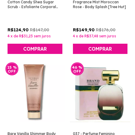
Cotton Candy Shea Sugar
Fragrance Mist Moroccan
Scrub - Esfoliante Corporal
Rose - Body Splash [Tree Hut]
[Tree Hut]
R$147,00
R$176,00
R$124,90
R$149,90
4
x
de
R$31,23
sem juros
4
x
de
R$37,48
sem juros
15
%
46
%
OFF
OFF
Bare Vanilla Shimmer Body
037 - Perfume Feminino