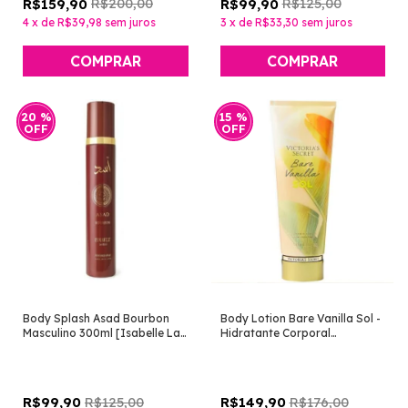
R$200,00
R$125,00
R$159,90
R$99,90
4
x
de
R$39,98
sem juros
3
x
de
R$33,30
sem juros
20
%
15
%
OFF
OFF
Body Splash Asad Bourbon
Body Lotion Bare Vanilla Sol -
Masculino 300ml [Isabelle La
Hidratante Corporal
Belle]
Perfumado 236ml [Victoria's
Secret]
R$125,00
R$176,00
R$99,90
R$149,90