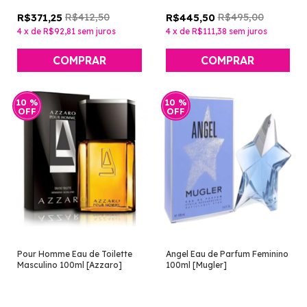
R$412,50
R$495,00
R$371,25
R$445,50
4
x
de
R$92,81
sem juros
4
x
de
R$111,38
sem juros
10
%
10
%
OFF
OFF
Pour Homme Eau de Toilette
Angel Eau de Parfum Feminino
Masculino 100ml [Azzaro]
100ml [Mugler]