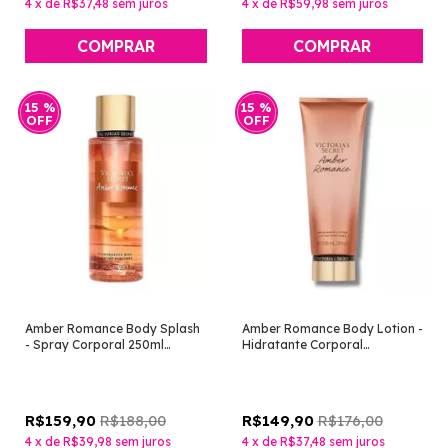
4
x
de
R$37,48
sem juros
4
x
de
R$59,98
sem juros
15
%
15
%
OFF
OFF
Amber Romance Body Splash
Amber Romance Body Lotion -
- Spray Corporal 250ml
Hidratante Corporal
[Victoria's Secret]
Perfumado 236ml [Victoria's
Secret]
R$188,00
R$176,00
R$159,90
R$149,90
4
x
de
R$39,98
sem juros
4
x
de
R$37,48
sem juros