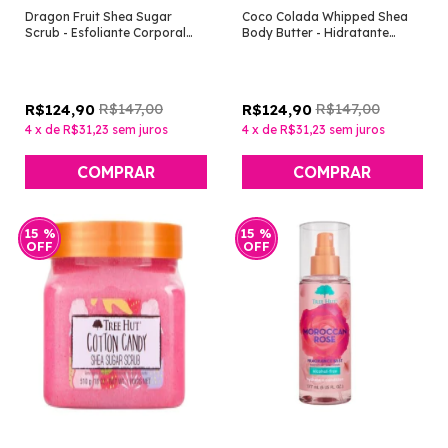
Dragon Fruit Shea Sugar
Coco Colada Whipped Shea
Scrub - Esfoliante Corporal
Body Butter - Hidratante
Pitaia [Tree Hut]
Corporal [Tree Hut]
R$147,00
R$147,00
R$124,90
R$124,90
4
x
de
R$31,23
sem juros
4
x
de
R$31,23
sem juros
15
%
15
%
OFF
OFF