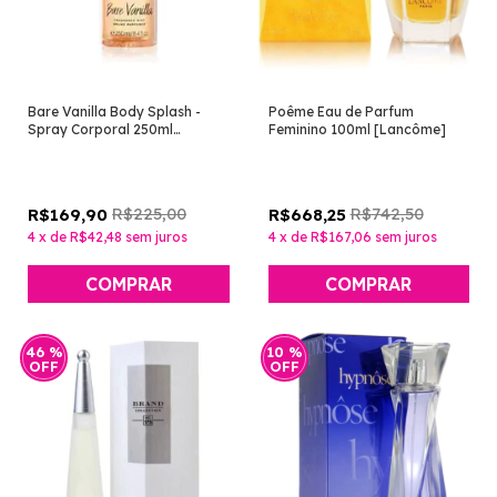
Bare Vanilla Body Splash -
Poême Eau de Parfum
Spray Corporal 250ml
Feminino 100ml [Lancôme]
[Victoria's Secret]
R$225,00
R$742,50
R$169,90
R$668,25
4
x
de
R$42,48
sem juros
4
x
de
R$167,06
sem juros
46
%
10
%
OFF
OFF