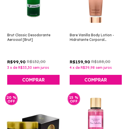
Brut Classic Desodorante
Bare Vanilla Body Lotion -
Aerossol [Brut]
Hidratante Corporal
Perfumado 236ml [Victoria's
Secret]
R$132,00
R$188,00
R$99,90
R$159,90
3
x
de
R$33,30
sem juros
4
x
de
R$39,98
sem juros
20
%
15
%
OFF
OFF