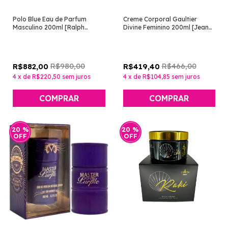
Polo Blue Eau de Parfum
Creme Corporal Gaultier
Masculino 200ml [Ralph
Divine Feminino 200ml [Jean
Lauren]
Paul Gaultier]
R$980,00
R$466,00
R$882,00
R$419,40
4
x
de
R$220,50
sem juros
4
x
de
R$104,85
sem juros
20
%
20
%
OFF
OFF