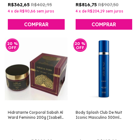
R$402,95
R$907,50
R$362,65
R$816,75
4
x
de
R$90,66
sem juros
4
x
de
R$204,19
sem juros
20
%
20
%
OFF
OFF
Hidratante Corporal Sabah Al
Body Splash Club De Nuit
Ward Feminino 200g [Isabelle
Iconic Masculino 300ml
La Belle]
[Isabelle La Belle]