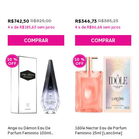
Lauren]
R$825,00
R$385,25
R$742,50
R$346,73
4
x
de
R$185,63
sem juros
4
x
de
R$86,68
sem juros
10
%
10
%
OFF
OFF
Ange ou Démon Eau De
Idôle Nectar Eau de Parfum
Parfum Feminino 100ml
Feminino 25ml [Lancôme]
[Givenchy]