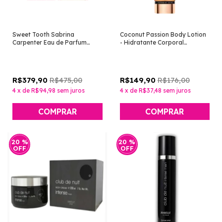
Sweet Tooth Sabrina
Coconut Passion Body Lotion
Carpenter Eau de Parfum
- Hidratante Corporal
Feminino 75ml [Sabrina
Perfumado 236ml [Victoria's
Carpenter]
Secret]
R$475,00
R$176,00
R$379,90
R$149,90
4
x
de
R$94,98
sem juros
4
x
de
R$37,48
sem juros
20
%
20
%
OFF
OFF