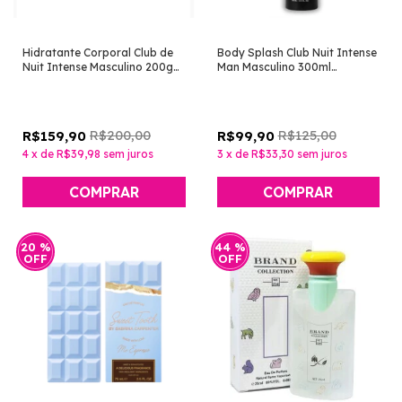
Hidratante Corporal Club de
Body Splash Club Nuit Intense
Nuit Intense Masculino 200g
Man Masculino 300ml
[Isabelle La Belle]
[Isabelle La Belle]
R$200,00
R$125,00
R$159,90
R$99,90
4
x
de
R$39,98
sem juros
3
x
de
R$33,30
sem juros
20
%
44
%
OFF
OFF