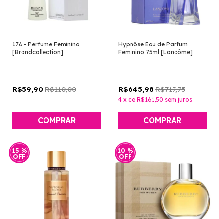
176 - Perfume Feminino
Hypnôse Eau de Parfum
[Brandcollection]
Feminino 75ml [Lancôme]
R$110,00
R$717,75
R$59,90
R$645,98
4
x
de
R$161,50
sem juros
COMPRAR
15
%
10
%
OFF
OFF