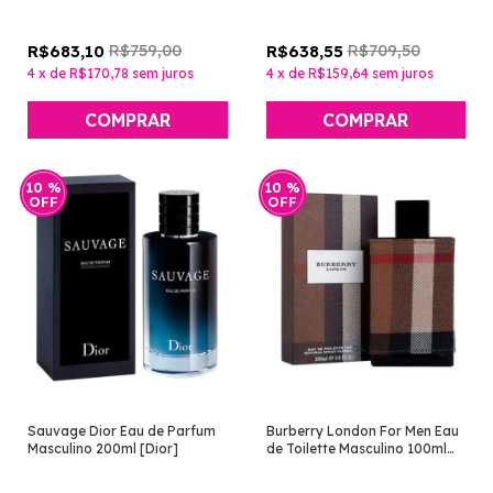
R$759,00
R$709,50
R$683,10
R$638,55
4
x
de
R$170,78
sem juros
4
x
de
R$159,64
sem juros
10
%
10
%
OFF
OFF
Sauvage Dior Eau de Parfum
Burberry London For Men Eau
Masculino 200ml [Dior]
de Toilette Masculino 100ml
[Burberry]