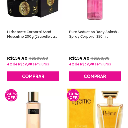
Hidratante Corporal Asad
Pure Seduction Body Splash -
Masculino 200g [Isabelle La
Spray Corporal 250ml
Belle]
[Victoria's Secret]
R$200,00
R$188,00
R$159,90
R$159,90
4
x
de
R$39,98
sem juros
4
x
de
R$39,98
sem juros
24
%
10
%
OFF
OFF