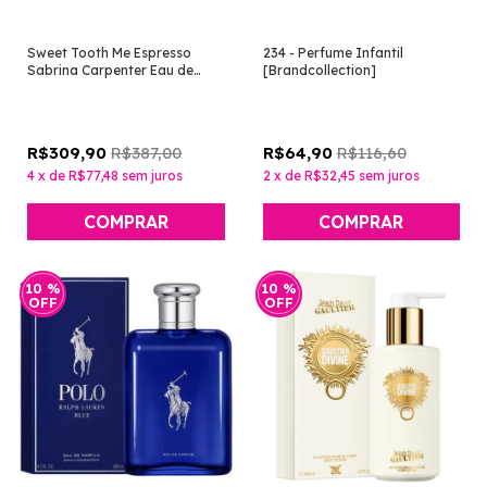
Sweet Tooth Me Espresso
234 - Perfume Infantil
Sabrina Carpenter Eau de
[Brandcollection]
Parfum Feminino 75ml
[Sabrina Carpenter]
R$387,00
R$116,60
R$309,90
R$64,90
4
x
de
R$77,48
sem juros
2
x
de
R$32,45
sem juros
COMPRAR
10
%
10
%
OFF
OFF