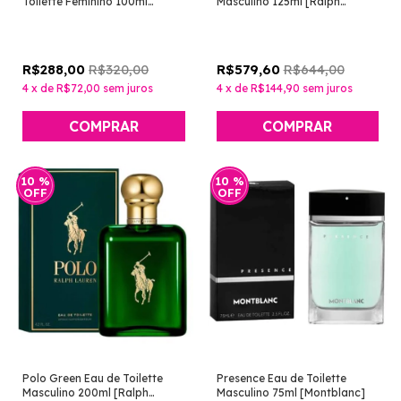
Toilette Feminino 100ml
Masculino 125ml [Ralph
[Calvin Klein]
Lauren]
R$320,00
R$644,00
R$288,00
R$579,60
4
x
de
R$72,00
sem juros
4
x
de
R$144,90
sem juros
10
%
10
%
OFF
OFF
Polo Green Eau de Toilette
Presence Eau de Toilette
Masculino 200ml [Ralph
Masculino 75ml [Montblanc]