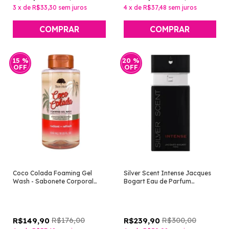
3
x
de
R$33,30
sem juros
4
x
de
R$37,48
sem juros
15
%
20
%
OFF
OFF
Coco Colada Foaming Gel
Silver Scent Intense Jacques
Wash - Sabonete Corporal
Bogart Eau de Parfum
[Tree Hut]
Masculino 100ml [Jacques
Bogart]
R$176,00
R$300,00
R$149,90
R$239,90