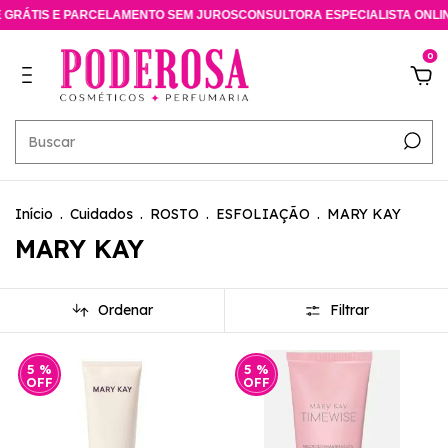
RÁTIS E PARCELAMENTO SEM JUROS
CONSULTORA ESPECIALISTA ONLIN
0
Início
.
Cuidados
.
ROSTO
.
ESFOLIAÇÃO
.
MARY KAY
MARY KAY
Ordenar
Filtrar
5
%
5
%
OFF
OFF