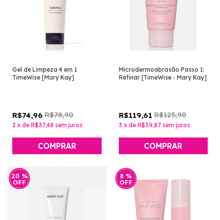
Gel de Limpeza 4 em 1
Microdermoabrasão Passo 1:
TimeWise [Mary Kay]
Refinar [TimeWise - Mary Kay]
R$78,90
R$125,90
R$74,96
R$119,61
2
x
de
R$37,48
sem juros
3
x
de
R$39,87
sem juros
COMPRAR
20
%
8
%
OFF
OFF