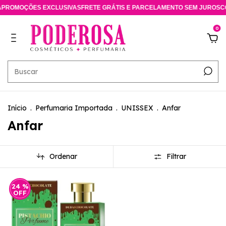
PROMOÇÕES EXCLUSIVAS
FRETE GRÁTIS E PARCELAMENTO SEM JUROS
CO
0
Início
.
Perfumaria Importada
.
UNISSEX
.
Anfar
Anfar
Ordenar
Filtrar
24
%
OFF