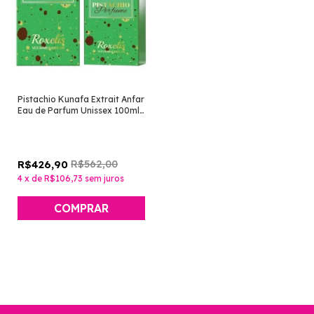
Pistachio Kunafa Extrait Anfar
Eau de Parfum Unissex 100ml
[Perfume Árabe]
R$562,00
R$426,90
4
x
de
R$106,73
sem juros