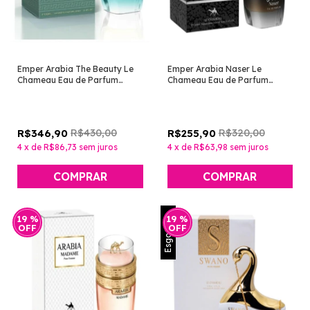
Emper Arabia The Beauty Le
Emper Arabia Naser Le
Chameau Eau de Parfum
Chameau Eau de Parfum
Masculino 100ml [Perfume
Unissex 100ml [Perfume
Árabe]
Árabe]
R$430,00
R$320,00
R$346,90
R$255,90
4
x
de
R$86,73
sem juros
4
x
de
R$63,98
sem juros
Esgotado
19
%
19
%
OFF
OFF