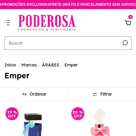
OMOÇÕES EXCLUSIVAS
FRETE GRÁTIS E PARCELAMENTO SEM JUROS
CONS
0
Início
.
Marcas
.
ÁRABES
.
Emper
Emper
Ordenar
Filtrar
19
%
20
%
OFF
OFF