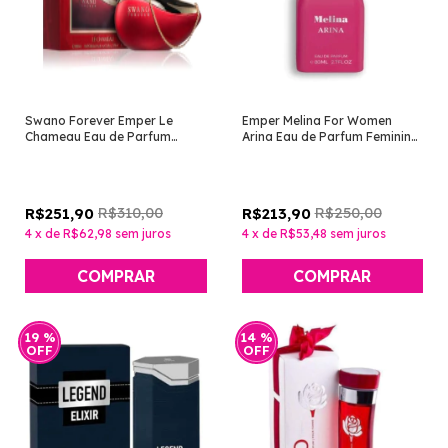
Swano Forever Emper Le
Emper Melina For Women
Chameau Eau de Parfum
Arina Eau de Parfum Feminino
Feminino 80ml [Perfume
80ml [Perfume Árabe]
Árabe]
R$310,00
R$250,00
R$251,90
R$213,90
4
x
de
R$62,98
sem juros
4
x
de
R$53,48
sem juros
19
%
14
%
OFF
OFF