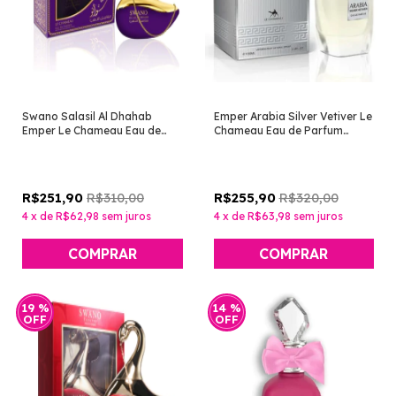
Swano Salasil Al Dhahab
Emper Arabia Silver Vetiver Le
Emper Le Chameau Eau de
Chameau Eau de Parfum
Parfum Feminino 80ml
Unissex 100ml [Perfume
[Perfume Árabe]
Árabe]
R$310,00
R$320,00
R$251,90
R$255,90
4
x
de
R$62,98
sem juros
4
x
de
R$63,98
sem juros
19
%
14
%
OFF
OFF