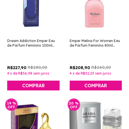
Dream Addiction Emper Eau
Emper Melina For Women Eau
de Parfum Feminino 100ml
de Parfum Feminino 80ml
[Perfume Árabe]
[Perfume Árabe]
R$280,00
R$260,00
R$227,90
R$208,90
4
x
de
R$56,98
sem juros
4
x
de
R$52,23
sem juros
19
%
20
%
OFF
OFF