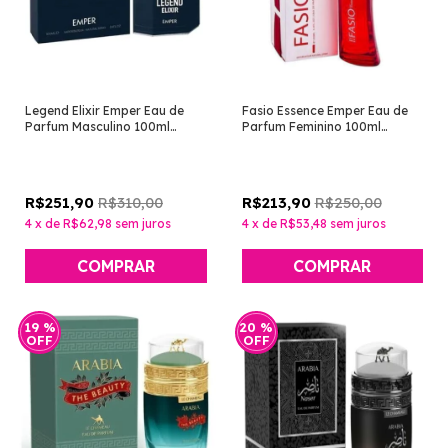
Legend Elixir Emper Eau de
Fasio Essence Emper Eau de
Parfum Masculino 100ml
Parfum Feminino 100ml
[Perfume Árabe]
[Perfume Árabe]
R$310,00
R$250,00
R$251,90
R$213,90
4
x
de
R$62,98
sem juros
4
x
de
R$53,48
sem juros
19
%
20
%
OFF
OFF