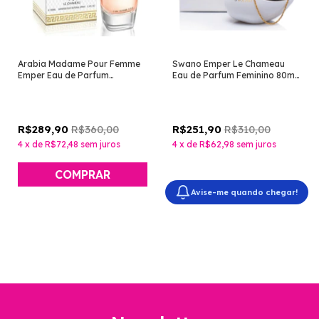
Arabia Madame Pour Femme
Swano Emper Le Chameau
Emper Eau de Parfum
Eau de Parfum Feminino 80ml
Feminino 100ml [Perfume
[Perfume Árabe]
Árabe]
R$360,00
R$310,00
R$289,90
R$251,90
4
x
de
R$72,48
sem juros
4
x
de
R$62,98
sem juros
Avise-me quando chegar!