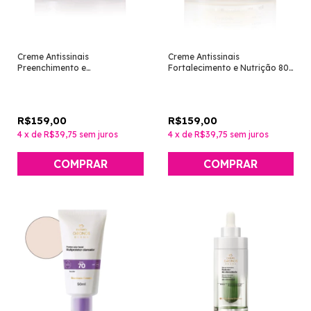
Creme Antissinais
Creme Antissinais
Preenchimento e
Fortalecimento e Nutrição 80+
Revitalização 60+ Noite
Dia [Chronos Derma - Natura]
[Chronos Derma - Natura]
R$159,00
R$159,00
4
x
de
R$39,75
sem juros
4
x
de
R$39,75
sem juros