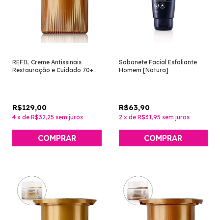
REFIL Creme Antissinais
Sabonete Facial Esfoliante
Restauração e Cuidado 70+
Homem [Natura]
Noite [Chronos Derma -
Natura]
R$129,00
R$63,90
4
x
de
R$32,25
sem juros
2
x
de
R$31,95
sem juros