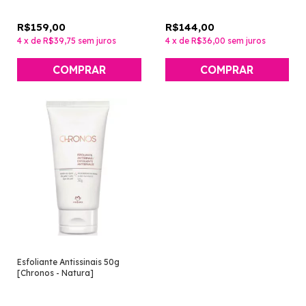
R$159,00
R$144,00
4
x
de
R$39,75
sem juros
4
x
de
R$36,00
sem juros
COMPRAR
Esfoliante Antissinais 50g
[Chronos - Natura]