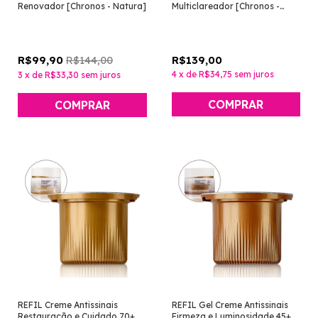
Renovador [Chronos - Natura]
Multiclareador [Chronos -
Natura]
R$144,00
R$139,00
R$99,90
4
x
de
R$34,75
sem juros
3
x
de
R$33,30
sem juros
REFIL Creme Antissinais
REFIL Gel Creme Antissinais
Restauração e Cuidado 70+
Firmeza e Luminosidade 45+