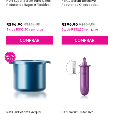
Refil Super Sérum para Olhos
REFIL Sérum Intensivo
Redutor de Rugas e Flacidez
Redutor de Oleosidade
[Chronos Derma - Natura]
[Chronos - Natura]
R$139,00
R$139,00
R$96,90
R$96,90
3
x
de
R$32,30
sem juros
3
x
de
R$32,30
sem juros
31
%
OFF
Refil Hidratante Acqua
Refil Sérum Intensivo