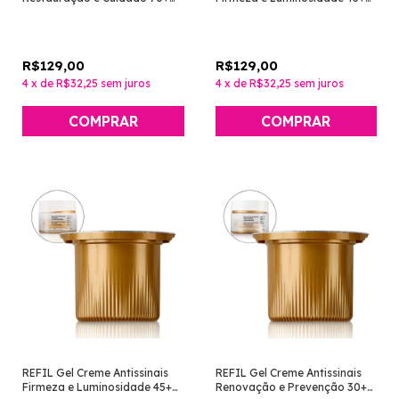
Dia [Chronos Derma - Natura]
Noite [Chronos Derma -
Natura]
R$129,00
R$129,00
4
x
de
R$32,25
sem juros
4
x
de
R$32,25
sem juros
REFIL Gel Creme Antissinais
REFIL Gel Creme Antissinais
Firmeza e Luminosidade 45+
Renovação e Prevenção 30+