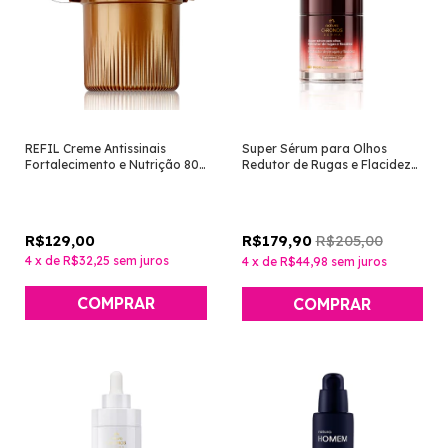
REFIL Creme Antissinais
Super Sérum para Olhos
Fortalecimento e Nutrição 80+
Redutor de Rugas e Flacidez
Noite [Chronos Derma -
[Chronos Derma - Natura]
Natura]
R$129,00
R$205,00
R$179,90
4
x
de
R$32,25
sem juros
4
x
de
R$44,98
sem juros