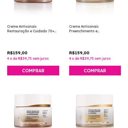
Creme Antissinais
Creme Antissinais
Restauração e Cuidado 70+
Preenchimento e
Noite [Chronos Derma -
Revitalização 60+ Dia
Natura]
[Chronos Derma - Natura]
R$159,00
R$159,00
4
x
de
R$39,75
sem juros
4
x
de
R$39,75
sem juros