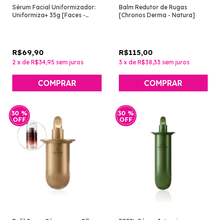
Sérum Facial Uniformizador:
Balm Redutor de Rugas
Uniformiza+ 35g [Faces -
[Chronos Derma - Natura]
Natura]
R$69,90
R$115,00
2
x
de
R$34,95
sem juros
3
x
de
R$38,33
sem juros
30
%
30
%
OFF
OFF