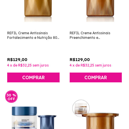
REFIL Creme Antissinais
REFIL Creme Antissinais
Fortalecimento e Nutrição 80+
Preenchimento e
Dia [Chronos Derma - Natura]
Revitalização 60+ Dia
[Chronos Derma - Natura]
R$129,00
R$129,00
4
x
de
R$32,25
sem juros
4
x
de
R$32,25
sem juros
30
%
OFF