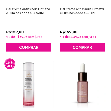
Gel Creme Antissinais Firmeza
Gel Creme Antissinais Firmeza
e Luminosidade 45+ Noite
e Luminosidade 45+ Dia
[Chronos Derma - Natura]
[Chronos Derma - Natura]
R$159,00
R$159,00
4
x
de
R$39,75
sem juros
4
x
de
R$39,75
sem juros
16
%
OFF