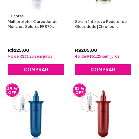
7 cores
Multiprotetor Clareador de
Sérum Intensivo Redutor de
Manchas Solares FPS70
Oleosidade [Chronos -
[Chronos Derma - Natura]
Natura]
R$125,00
R$205,00
4
x
de
R$31,25
sem juros
4
x
de
R$51,25
sem juros
COMPRAR
29
%
31
%
OFF
OFF