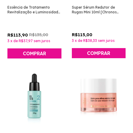
Essência de Tratamento
Super Sérum Redutor de
Revitalização e Luminosidade
Rugas Mini 10ml [Chronos
[Chronos Derma - Natura]
Derma - Natura]
R$135,00
R$115,00
R$113,90
3
x
de
R$38,33
sem juros
3
x
de
R$37,97
sem juros