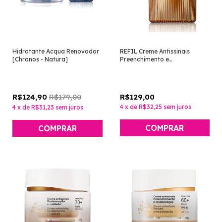
Hidratante Acqua Renovador
REFIL Creme Antissinais
[Chronos - Natura]
Preenchimento e
Revitalização 60+ Noite
[Chronos Derma - Natura]
R$179,00
R$129,00
R$124,90
4
x
de
R$32,25
sem juros
4
x
de
R$31,23
sem juros