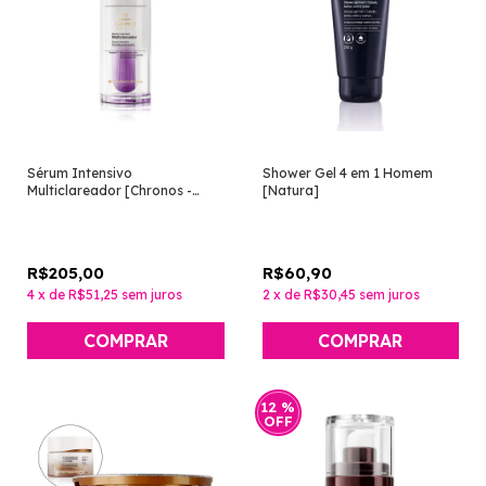
Sérum Intensivo
Shower Gel 4 em 1 Homem
Multiclareador [Chronos -
[Natura]
Natura]
R$205,00
R$60,90
4
x
de
R$51,25
sem juros
2
x
de
R$30,45
sem juros
12
%
OFF