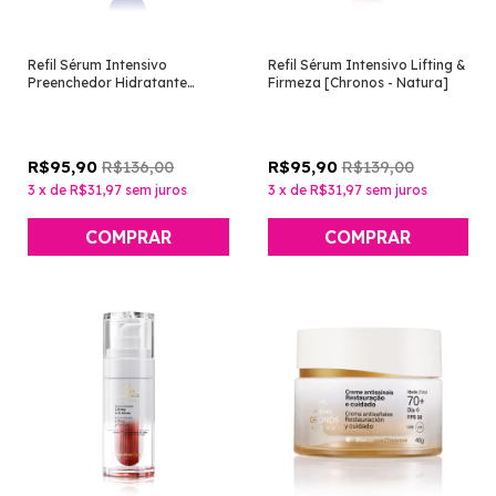
Refil Sérum Intensivo
Refil Sérum Intensivo Lifting &
Preenchedor Hidratante
Firmeza [Chronos - Natura]
[Chronos - Natura]
R$136,00
R$139,00
R$95,90
R$95,90
3
x
de
R$31,97
sem juros
3
x
de
R$31,97
sem juros