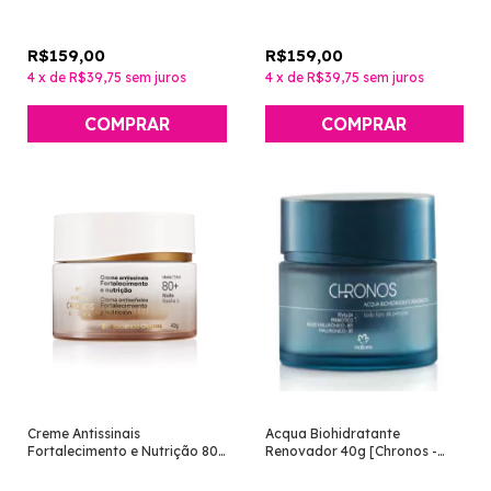
Natura]
R$159,00
R$159,00
4
x
de
R$39,75
sem juros
4
x
de
R$39,75
sem juros
Creme Antissinais
Acqua Biohidratante
Fortalecimento e Nutrição 80+
Renovador 40g [Chronos -
Noite [Chronos Derma -
Natura]
Natura]