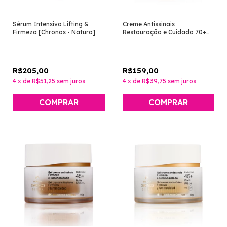
Sérum Intensivo Lifting &
Creme Antissinais
Firmeza [Chronos - Natura]
Restauração e Cuidado 70+
Dia [Chronos Derma - Natura]
R$205,00
R$159,00
4
x
de
R$51,25
sem juros
4
x
de
R$39,75
sem juros