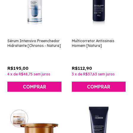
Sérum Intensivo Preenchedor
Multicorretor Antissinais
Hidratante [Chronos - Natura]
Homem [Natura]
R$195,00
R$112,90
4
x
de
R$48,75
sem juros
3
x
de
R$37,63
sem juros