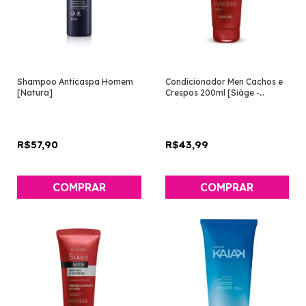
Shampoo Anticaspa Homem
Condicionador Men Cachos e
[Natura]
Crespos 200ml [Siàge -
Eudora]
R$57,90
R$43,99