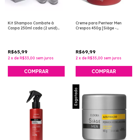
Kit Shampoo Combate à
Creme para Pentear Men
Caspa 250ml cada (2 unid)
Crespos 450g [Siàge -
[Siàge Men - Eudora]
Eudora]
R$65,99
R$69,99
2
x
de
R$33,00
sem juros
2
x
de
R$35,00
sem juros
Esgotado