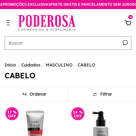
OMOÇÕES EXCLUSIVAS
FRETE GRÁTIS E PARCELAMENTO SEM JUROS
CONS
0
Início
.
Cuidados
.
MASCULINO
.
CABELO
CABELO
Ordenar
Filtrar
17
%
14
%
OFF
OFF