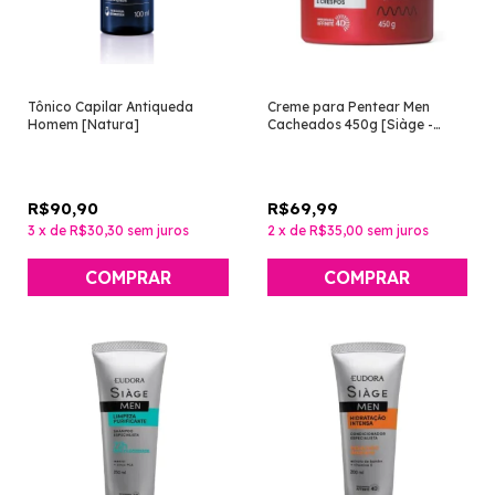
Tônico Capilar Antiqueda
Creme para Pentear Men
Homem [Natura]
Cacheados 450g [Siàge -
Eudora]
R$90,90
R$69,99
3
x
de
R$30,30
sem juros
2
x
de
R$35,00
sem juros