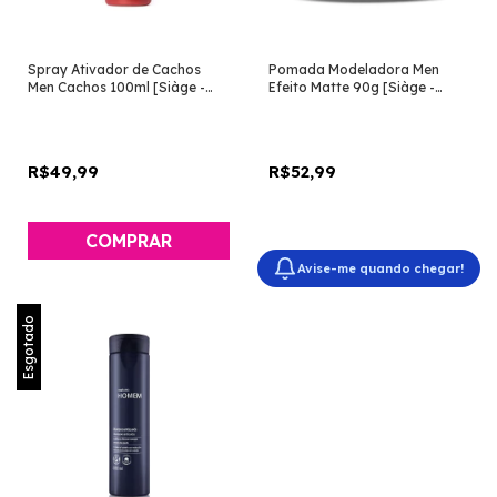
Spray Ativador de Cachos
Pomada Modeladora Men
Men Cachos 100ml [Siàge -
Efeito Matte 90g [Siàge -
Eudora]
Eudora]
R$49,99
R$52,99
Avise-me quando chegar!
Esgotado