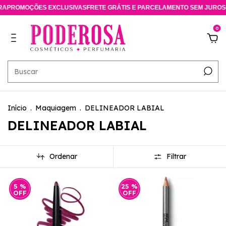
A
PROMOÇÕES EXCLUSIVAS
FRETE GRÁTIS E PARCELAMENTO SEM JUROS
C
0
Início
.
Maquiagem
.
DELINEADOR LABIAL
DELINEADOR LABIAL
Ordenar
Filtrar
5
%
25
%
OFF
OFF