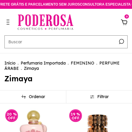
ETE GRÁTIS E PARCELAMENTO SEM JUROS
CONSULTORA ESPECIALISTA O
0
Início
.
Perfumaria Importada
.
FEMININO
.
PERFUME
ÁRABE
.
Zimaya
Zimaya
Ordenar
Filtrar
20
%
19
%
OFF
OFF