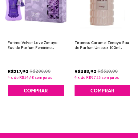
Fatima Velvet Love Zimaya
Tiramisu Caramel Zimaya Eau
Eau de Parfum Feminino
de Parfum Unissex 100ml
100ml [Perfume Árabe]
[Perfume Árabe]
R$288,00
R$510,00
R$217,90
R$388,90
4
x
de
R$54,48
sem juros
4
x
de
R$97,23
sem juros