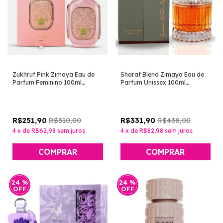
Zukhruf Pink Zimaya Eau de
Sharaf Blend Zimaya Eau de
Parfum Feminino 100ml
Parfum Unissex 100ml
[Perfume Árabe]
[Perfume Árabe]
R$310,00
R$438,00
R$251,90
R$331,90
4
x
de
R$62,98
sem juros
4
x
de
R$82,98
sem juros
24
%
24
%
OFF
OFF