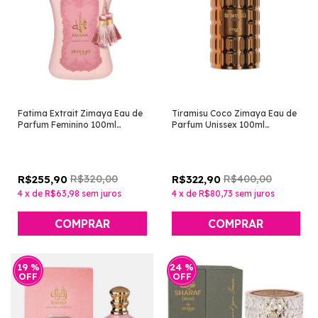
Fatima Extrait Zimaya Eau de
Tiramisu Coco Zimaya Eau de
Parfum Feminino 100ml
Parfum Unissex 100ml
[Perfume Árabe]
[Perfume Árabe]
R$320,00
R$400,00
R$255,90
R$322,90
4
x
de
R$63,98
sem juros
4
x
de
R$80,73
sem juros
19
%
24
%
OFF
OFF