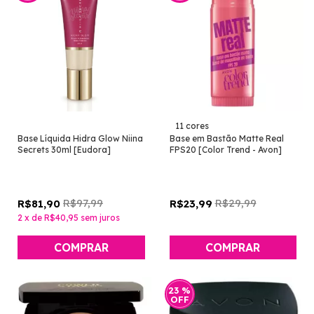
11 cores
Base Líquida Hidra Glow Niina
Base em Bastão Matte Real
Secrets 30ml [Eudora]
FPS20 [Color Trend - Avon]
R$97,99
R$29,99
R$81,90
R$23,99
2
x
de
R$40,95
sem juros
COMPRAR
COMPRAR
23
%
OFF