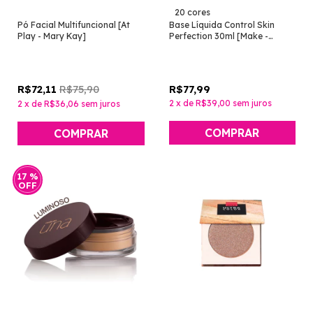
20 cores
Pó Facial Multifuncional [At
Base Líquida Control Skin
Play - Mary Kay]
Perfection 30ml [Make -
Eudora]
R$75,90
R$77,99
R$72,11
2
x
de
R$39,00
sem juros
2
x
de
R$36,06
sem juros
COMPRAR
17
%
OFF