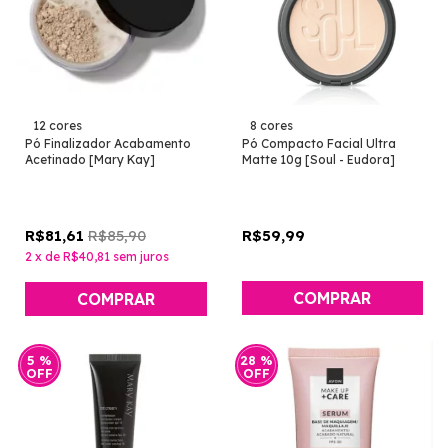
12 cores
8 cores
Pó Finalizador Acabamento
Pó Compacto Facial Ultra
Acetinado [Mary Kay]
Matte 10g [Soul - Eudora]
R$85,90
R$59,99
R$81,61
2
x
de
R$40,81
sem juros
COMPRAR
COMPRAR
5
%
28
%
OFF
OFF