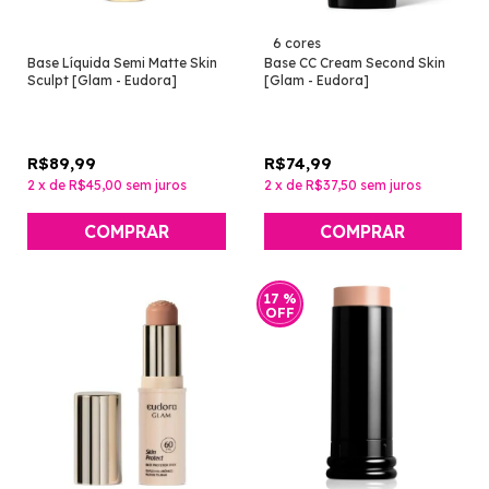
6 cores
Base Líquida Semi Matte Skin
Base CC Cream Second Skin
Sculpt [Glam - Eudora]
[Glam - Eudora]
R$89,99
R$74,99
2
x
de
R$45,00
sem juros
2
x
de
R$37,50
sem juros
COMPRAR
COMPRAR
17
%
OFF