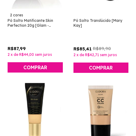
2 cores
Pó Solto Matificante Skin
Pó Solto Translúcido [Mary
Perfection 20g [Glam -
Kay]
Eudora]
R$87,99
R$89,90
R$85,41
2
x
de
R$44,00
sem juros
2
x
de
R$42,71
sem juros
COMPRAR