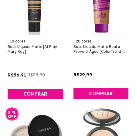
10 cores
20 cores
Base Líquida Matte [At Play -
Base Líquida Matte Real à
Mary Kay]
Prova d' Água [ColorTrend -
Avon]
R$59,90
R$29,99
R$56,91
COMPRAR
COMPRAR
5
%
OFF