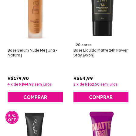
20 cores
Base Sérum Nude Me [Una -
Base Líquida Matte 24h Power
Natura]
Stay [Avon]
R$179,90
R$64,99
4
x
de
R$44,98
sem juros
2
x
de
R$32,50
sem juros
COMPRAR
COMPRAR
5
%
OFF