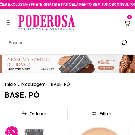
USIVAS
FRETE GRÁTIS E PARCELAMENTO SEM JUROS
CONSULTORA ESPECI
0
Início
.
Maquiagem
.
BASE. PÓ
BASE. PÓ
Ordenar
Filtrar
5
%