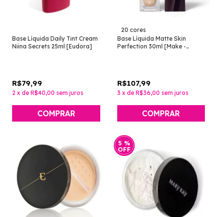
20 cores
Base Líquida Daily Tint Cream
Base Líquida Matte Skin
Niina Secrets 25ml [Eudora]
Perfection 30ml [Make -
Eudora]
R$79,99
R$107,99
2
x
de
R$40,00
sem juros
3
x
de
R$36,00
sem juros
COMPRAR
COMPRAR
5
%
OFF