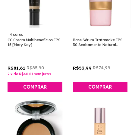
4 cores
CC Cream Multibenefícios FPS
Base Sérum Tratamake FPS
15 [Mary Kay]
30 Acabamento Natural
[Avon]
R$85,90
R$74,99
R$81,61
R$53,99
2
x
de
R$40,81
sem juros
COMPRAR
COMPRAR