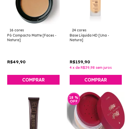
16 cores
24 cores
Pó Compacto Matte [Faces -
Base Líquida HD [Una -
Natura]
Natura]
R$49,90
R$159,90
4
x
de
R$39,98
sem juros
COMPRAR
COMPRAR
18
%
OFF