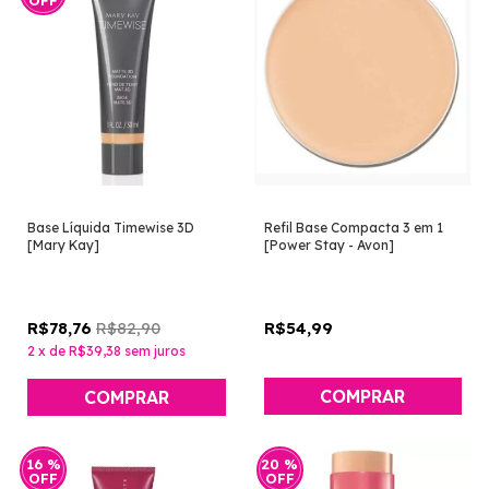
OFF
Base Líquida Timewise 3D
Refil Base Compacta 3 em 1
[Mary Kay]
[Power Stay - Avon]
R$82,90
R$54,99
R$78,76
2
x
de
R$39,38
sem juros
COMPRAR
COMPRAR
16
%
20
%
OFF
OFF