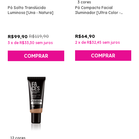
3 cores
Pó Solto Translúcido
Pó Compacto Facial
Luminoso [Una - Natura]
Iluminador [Ultra Color -
Avon]
R$119,90
R$64,90
R$99,90
2
x
de
R$32,45
sem juros
3
x
de
R$33,30
sem juros
COMPRAR
12 cores