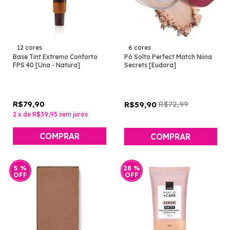
12 cores
6 cores
Base Tint Extremo Conforto
Pó Solto Perfect Match Niina
FPS 40 [Una - Natura]
Secrets [Eudora]
R$79,90
R$72,99
R$59,90
2
x
de
R$39,95
sem juros
COMPRAR
COMPRAR
5
%
28
%
OFF
OFF