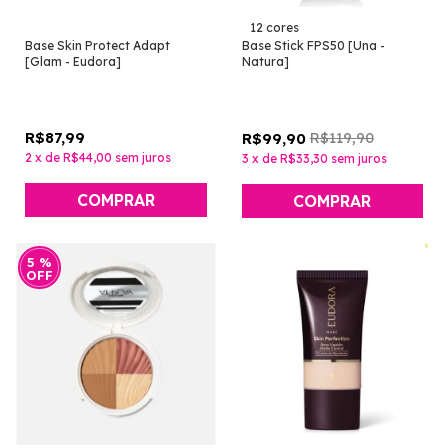
12 cores
Base Skin Protect Adapt
Base Stick FPS50 [Una -
[Glam - Eudora]
Natura]
R$87,99
R$119,90
R$99,90
2
x
de
R$44,00
sem juros
3
x
de
R$33,30
sem juros
COMPRAR
5
%
OFF