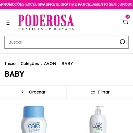
ROMOÇÕES EXCLUSIVAS
FRETE GRÁTIS E PARCELAMENTO SEM JUROS
CON
0
Início
.
Coleções
.
AVON
.
BABY
BABY
Ordenar
Filtrar