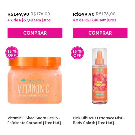
R$176,00
R$176,00
R$149,90
R$149,90
4
x
de
R$37,48
sem juros
4
x
de
R$37,48
sem juros
15
%
15
%
OFF
OFF
Vitamin C Shea Sugar Scrub -
Pink Hibiscus Fragance Mist -
Esfoliante Corporal [Tree Hut]
Body Splash [Tree Hut]