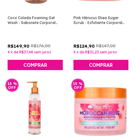
Coco Colada Foaming Gel
Pink Hibiscus Shea Sugar
Wash - Sabonete Corporal
Scrub - Esfoliante Corporal
[Tree Hut]
[Tree Hut]
R$176,00
R$147,00
R$149,90
R$124,90
4
x
de
R$37,48
sem juros
4
x
de
R$31,23
sem juros
15
%
15
%
OFF
OFF