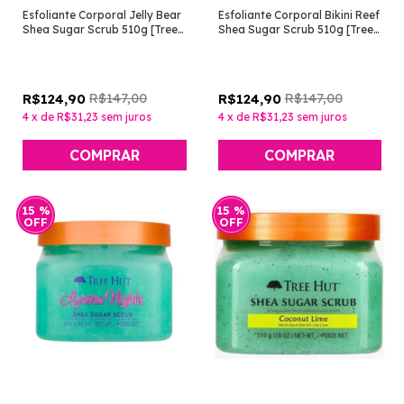
Esfoliante Corporal Jelly Bear
Esfoliante Corporal Bikini Reef
Shea Sugar Scrub 510g [Tree
Shea Sugar Scrub 510g [Tree
Hut]
Hut]
R$147,00
R$147,00
R$124,90
R$124,90
4
x
de
R$31,23
sem juros
4
x
de
R$31,23
sem juros
15
%
15
%
OFF
OFF