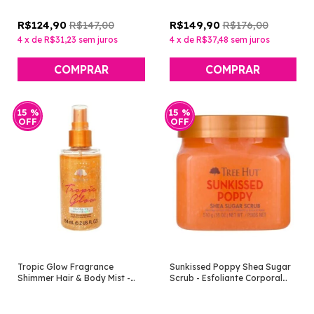
R$147,00
R$176,00
R$124,90
R$149,90
4
x
de
R$31,23
sem juros
4
x
de
R$37,48
sem juros
15
%
15
%
OFF
OFF
Tropic Glow Fragrance
Sunkissed Poppy Shea Sugar
Shimmer Hair & Body Mist -
Scrub - Esfoliante Corporal
Body Splash [Tree Hut]
[Tree Hut]