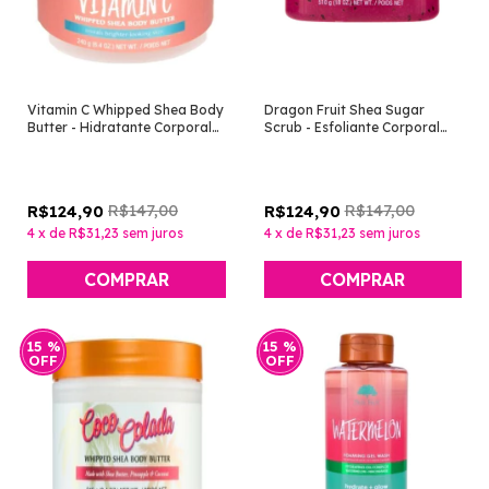
Vitamin C Whipped Shea Body
Dragon Fruit Shea Sugar
Butter - Hidratante Corporal
Scrub - Esfoliante Corporal
[Tree Hut]
Pitaia [Tree Hut]
R$147,00
R$147,00
R$124,90
R$124,90
4
x
de
R$31,23
sem juros
4
x
de
R$31,23
sem juros
15
%
15
%
OFF
OFF