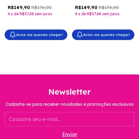
R$176,00
R$176,00
R$149,90
R$149,90
4
x
de
R$37,48
sem juros
4
x
de
R$37,48
sem juros
Avise-me quando chegar!
Avise-me quando chegar!
Newsletter
Cadastre-se para receber novidades e promoções exclusivas