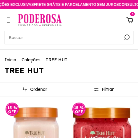
IVAS
FRETE GRÁTIS E PARCELAMENTO SEM JUROS
CONSULTORA ESPECIAL
0
Início
.
Coleções
.
TREE HUT
TREE HUT
Ordenar
Filtrar
15
%
15
%
OFF
OFF