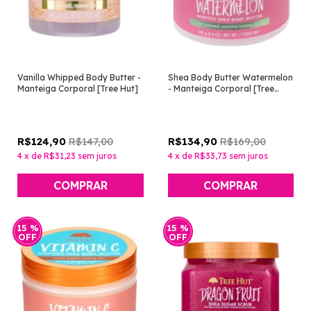
Vanilla Whipped Body Butter -
Shea Body Butter Watermelon
Manteiga Corporal [Tree Hut]
- Manteiga Corporal [Tree
Hut]
R$147,00
R$169,00
R$124,90
R$134,90
4
x
de
R$31,23
sem juros
4
x
de
R$33,73
sem juros
15
%
15
%
OFF
OFF