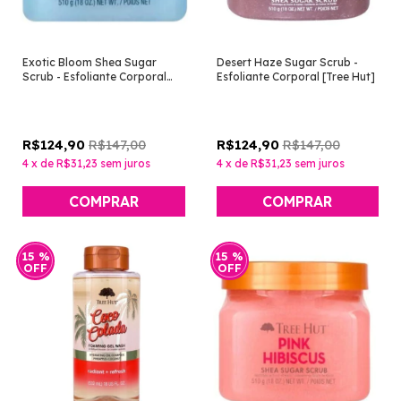
Exotic Bloom Shea Sugar
Desert Haze Sugar Scrub -
Scrub - Esfoliante Corporal
Esfoliante Corporal [Tree Hut]
[Tree Hut]
R$147,00
R$147,00
R$124,90
R$124,90
4
x
de
R$31,23
sem juros
4
x
de
R$31,23
sem juros
15
%
15
%
OFF
OFF