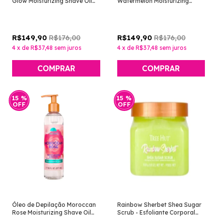
Glow Moisturizing Shave Oil
Watermelon Moisturizing
227ml [Tree Hut]
Shave Oil 227ml [Tree Hut
Bare]
R$176,00
R$176,00
R$149,90
R$149,90
4
x
de
R$37,48
sem juros
4
x
de
R$37,48
sem juros
15
%
15
%
OFF
OFF
Óleo de Depilação Moroccan
Rainbow Sherbet Shea Sugar
Rose Moisturizing Shave Oil
Scrub - Esfoliante Corporal