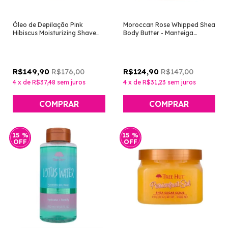
Óleo de Depilação Pink
Moroccan Rose Whipped Shea
Hibiscus Moisturizing Shave
Body Butter - Manteiga
Oil 227ml [Tree Hut]
Corporal [Tree Hut]
R$176,00
R$147,00
R$149,90
R$124,90
4
x
de
R$37,48
sem juros
4
x
de
R$31,23
sem juros
15
%
15
%
OFF
OFF