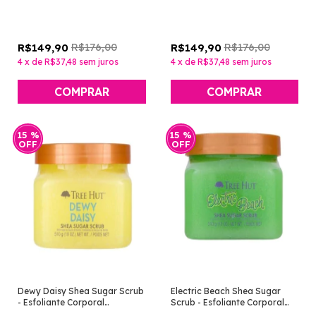
227ml [Tree Hut]
[Tree Hut]
R$176,00
R$176,00
R$149,90
R$149,90
4
x
de
R$37,48
sem juros
4
x
de
R$37,48
sem juros
15
%
15
%
OFF
OFF
Dewy Daisy Shea Sugar Scrub
Electric Beach Shea Sugar
- Esfoliante Corporal
Scrub - Esfoliante Corporal
Margarida [Tree Hut]
[Tree Hut]