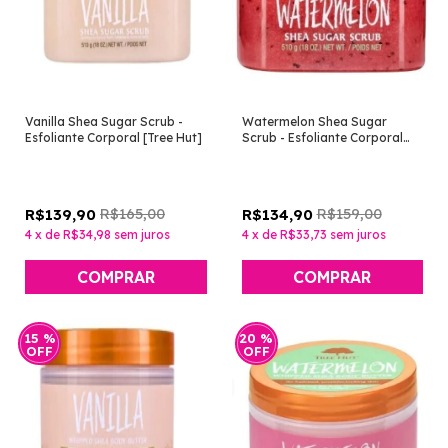
Vanilla Shea Sugar Scrub -
Watermelon Shea Sugar
Esfoliante Corporal [Tree Hut]
Scrub - Esfoliante Corporal
[Tree Hut]
R$165,00
R$159,00
R$139,90
R$134,90
4
x
de
R$34,98
sem juros
4
x
de
R$33,73
sem juros
15
%
20
%
OFF
OFF