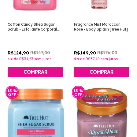
Cotton Candy Shea Sugar
Fragrance Mist Moroccan
Scrub - Esfoliante Corporal
Rose - Body Splash [Tree Hut]
[Tree Hut]
R$147,00
R$176,00
R$124,90
R$149,90
4
x
de
R$31,23
sem juros
4
x
de
R$37,48
sem juros
15
%
15
%
OFF
OFF