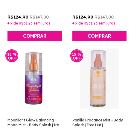
R$147,00
R$147,00
R$124,90
R$124,90
4
x
de
R$31,23
sem juros
4
x
de
R$31,23
sem juros
15
%
15
%
OFF
OFF
Moonlight Glow Balancing
Vanilla Fragance Mist - Body
Mood Mist - Body Splash [Tree
Splash [Tree Hut]
Hut]