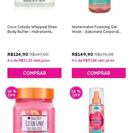
Coco Colada Whipped Shea
Watermelon Foaming Gel
Body Butter - Hidratante
Wash - Sabonete Corporal
Corporal [Tree Hut]
[Tree Hut]
R$147,00
R$176,00
R$124,90
R$149,90
4
x
de
R$31,23
sem juros
4
x
de
R$37,48
sem juros
15
%
15
%
OFF
OFF