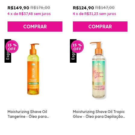
R$176,00
R$147,00
R$149,90
R$124,90
4
x
de
R$37,48
sem juros
4
x
de
R$31,23
sem juros
Esgotado
Esgotado
15
%
15
%
OFF
OFF
Moisturizing Shave Oil
Moisturizing Shave Oil Tropic
Tangerine - Óleo para
Glow - Óleo para Depilação
Depilação [Tree Hut]
[Tree Hut]