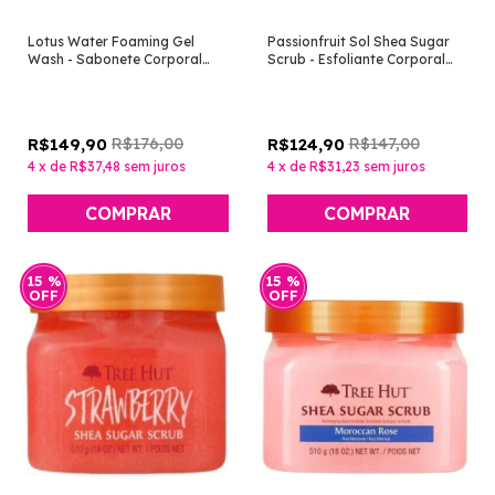
Lotus Water Foaming Gel
Passionfruit Sol Shea Sugar
Wash - Sabonete Corporal
Scrub - Esfoliante Corporal
[Tree Hut]
[Tree Hut]
R$176,00
R$147,00
R$149,90
R$124,90
4
x
de
R$37,48
sem juros
4
x
de
R$31,23
sem juros
15
%
15
%
OFF
OFF