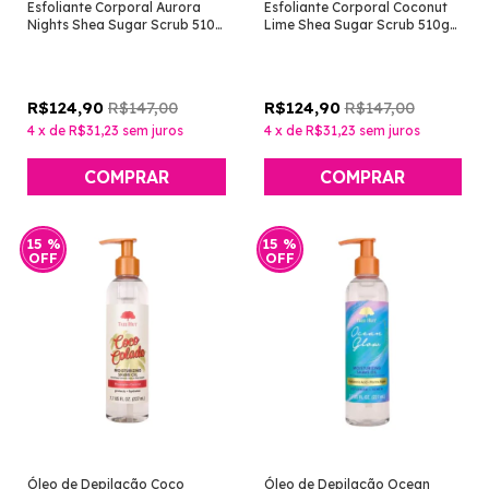
Esfoliante Corporal Aurora
Esfoliante Corporal Coconut
Nights Shea Sugar Scrub 510g
Lime Shea Sugar Scrub 510g
[Tree Hut]
[Tree Hut]
R$147,00
R$147,00
R$124,90
R$124,90
4
x
de
R$31,23
sem juros
4
x
de
R$31,23
sem juros
15
%
15
%
OFF
OFF
Óleo de Depilação Coco
Óleo de Depilação Ocean