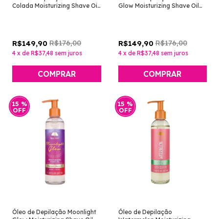
Colada Moisturizing Shave Oil
Glow Moisturizing Shave Oil
227ml [Tree Hut]
227ml [Tree Hut]
R$176,00
R$176,00
R$149,90
R$149,90
4
x
de
R$37,48
sem juros
4
x
de
R$37,48
sem juros
15
%
15
%
OFF
OFF
Óleo de Depilação Moonlight
Óleo de Depilação