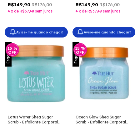
R$176,00
R$176,00
R$149,90
R$149,90
4
x
de
R$37,48
sem juros
4
x
de
R$37,48
sem juros
Avise-me quando chegar!
Avise-me quando chegar!
Esgotado
Esgotado
15
%
15
%
OFF
OFF
Lotus Water Shea Sugar
Ocean Glow Shea Sugar
Scrub - Esfoliante Corporal
Scrub - Esfoliante Corporal
[Tree Hut]
[Tree Hut]