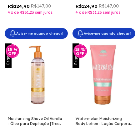
R$147,00
R$147,00
R$124,90
R$124,90
4
x
de
R$31,23
sem juros
4
x
de
R$31,23
sem juros
Avise-me quando chegar!
Avise-me quando chegar!
Esgotado
Esgotado
15
%
15
%
OFF
OFF
Moisturizing Shave Oil Vanilla
Watermelon Moisturizing
- Óleo para Depilação [Tree
Body Lotion - Loção Corporal
Hut]
[Tree Hut]