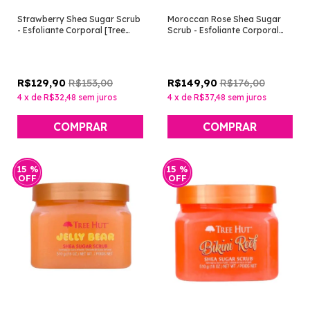
Strawberry Shea Sugar Scrub
Moroccan Rose Shea Sugar
- Esfoliante Corporal [Tree
Scrub - Esfoliante Corporal
Hut]
[Tree Hut]
R$153,00
R$176,00
R$129,90
R$149,90
4
x
de
R$32,48
sem juros
4
x
de
R$37,48
sem juros
15
%
15
%
OFF
OFF