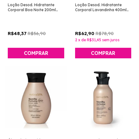
Loção Desod. Hidratante
Loção Desod. Hidratante
Corporal Boa Noite 200ml
Corporal Lavandinha 400ml
[Cuide-se Bem - O Boticário]
[Cuide-se Bem - O Boticário]
R$56,90
R$78,90
R$48,37
R$62,90
2
x
de
R$31,45
sem juros