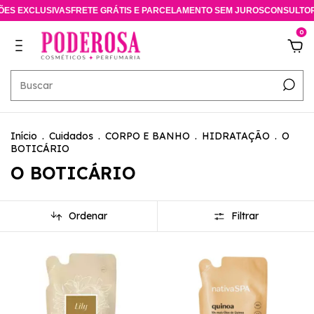
RETE GRÁTIS E PARCELAMENTO SEM JUROS
CONSULTORA ESPECIALISTA 
0
Início
.
Cuidados
.
CORPO E BANHO
.
HIDRATAÇÃO
.
O
BOTICÁRIO
O BOTICÁRIO
Ordenar
Filtrar