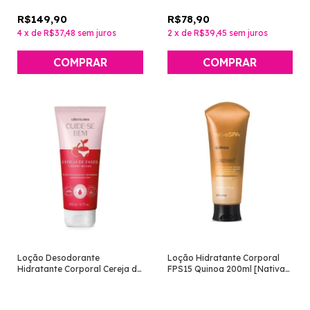
R$149,90
R$78,90
4
x
de
R$37,48
sem juros
2
x
de
R$39,45
sem juros
Loção Desodorante
Loção Hidratante Corporal
Hidratante Corporal Cereja de
FPS15 Quinoa 200ml [Nativa
Fases 200ml [Cuide-Se Bem -
SPA - O Boticário]
O Boticário]