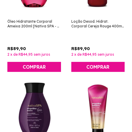
Óleo Hidratante Corporal
Loção Desod. Hidrat.
Ameixa 200ml [Nativa SPA - O
Corporal Cereja Rouge 400ml
Boticário]
[Nativa SPA - O Boticário]
R$89,90
R$89,90
2
x
de
R$44,95
sem juros
2
x
de
R$44,95
sem juros