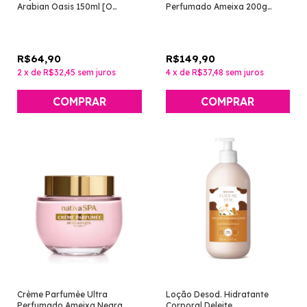
Arabian Oasis 150ml [O
Perfumado Ameixa 200g
Boticário]
[Nativa Spa - O Boticário]
R$64,90
R$149,90
2
x
de
R$32,45
sem juros
4
x
de
R$37,48
sem juros
Crème Parfumèe Ultra
Loção Desod. Hidratante
Perfumado Ameixa Negra
Corporal Deleite