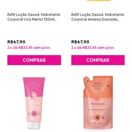
Refil Loção Desod. Hidratante
Refil Loção Desod. Hidratante
Corporal Uva Merlot 350ml
Corporal Ameixa Dourada
[Nativa SPA - O Boticário]
350ml [Nativa SPA - O
Boticário]
R$67,90
R$67,90
2
x
de
R$33,95
sem juros
2
x
de
R$33,95
sem juros