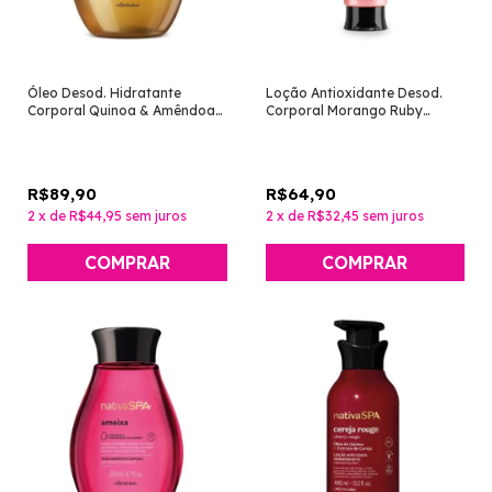
Óleo Desod. Hidratante
Loção Antioxidante Desod.
Corporal Quinoa & Amêndoas
Corporal Morango Ruby
200ml [Nativa SPA - O
200ml [Nativa SPA - O
Boticário]
Boticário]
R$89,90
R$64,90
2
x
de
R$44,95
sem juros
2
x
de
R$32,45
sem juros