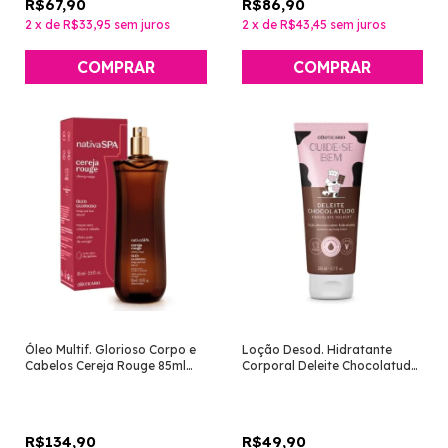
R$67,90
R$86,90
2
x
de
R$33,95
sem juros
2
x
de
R$43,45
sem juros
Óleo Multif. Glorioso Corpo e
Loção Desod. Hidratante
Cabelos Cereja Rouge 85ml
Corporal Deleite Chocolatudo
[Nativa SPA - O Boticário]
200ml [Cuide-se Bem - O
Boticário]
R$134,90
R$49,90