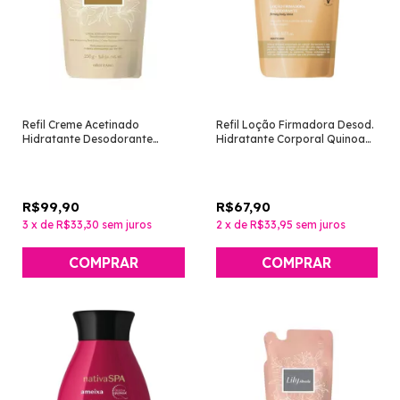
Refil Creme Acetinado
Refil Loção Firmadora Desod.
Hidratante Desodorante
Hidratante Corporal Quinoa
Corporal Lily 250g [O
400ml [Nativa SPA - O
Boticário]
Boticário]
R$99,90
R$67,90
3
x
de
R$33,30
sem juros
2
x
de
R$33,95
sem juros