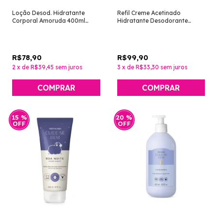
Loção Desod. Hidratante
Refil Creme Acetinado
Corporal Amoruda 400ml
Hidratante Desodorante
[Cuide-se Bem - O Boticário]
Corporal Lily Lumière 250g [O
Boticário]
R$78,90
R$99,90
2
x
de
R$39,45
sem juros
3
x
de
R$33,30
sem juros
15
%
20
%
OFF
OFF