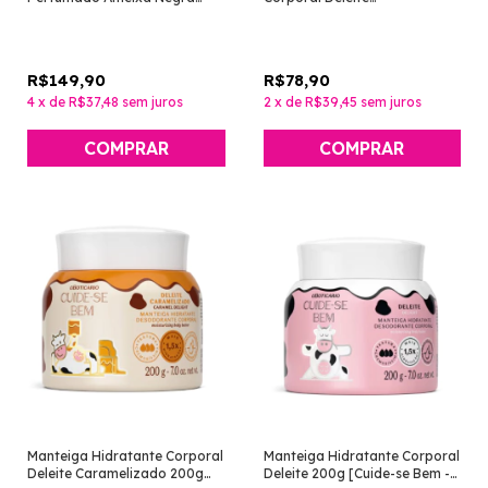
200g [Nativa Spa - O
Caramelizado 400ml [Cuide-
Boticário]
se Bem - O Boticário]
R$149,90
R$78,90
4
x
de
R$37,48
sem juros
2
x
de
R$39,45
sem juros
Manteiga Hidratante Corporal
Manteiga Hidratante Corporal
Deleite Caramelizado 200g
Deleite 200g [Cuide-se Bem -