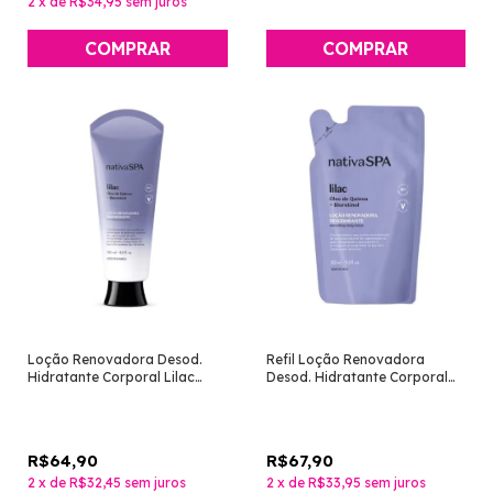
2
x
de
R$34,95
sem juros
Loção Renovadora Desod.
Refil Loção Renovadora
Hidratante Corporal Lilac
Desod. Hidratante Corporal
180ml [Nativa SPA - O
Lilac 350ml [Nativa SPA - O
Boticário]
Boticário]
R$64,90
R$67,90
2
x
de
R$32,45
sem juros
2
x
de
R$33,95
sem juros