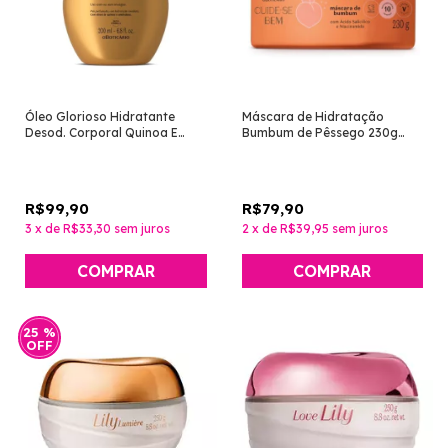
Óleo Glorioso Hidratante
Máscara de Hidratação
Desod. Corporal Quinoa E
Bumbum de Pêssego 230g
Amêndoas 200ml [Nativa Spa
[Cuide-se Bem - O Boticário]
- O Boticário]
R$99,90
R$79,90
3
x
de
R$33,30
sem juros
2
x
de
R$39,95
sem juros
25
%
OFF