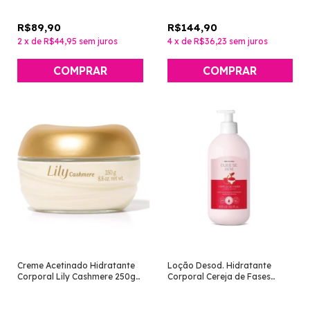
R$89,90
R$144,90
2
x
de
R$44,95
sem juros
4
x
de
R$36,23
sem juros
Creme Acetinado Hidratante
Loção Desod. Hidratante
Corporal Lily Cashmere 250g
Corporal Cereja de Fases
[O Boticario]
400ml [Cuide-Se Bem - O
Boticário]