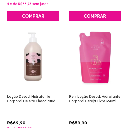
4
x
de
R$33,73
sem juros
Loção Desod. Hidratante
Refil Loção Desod. Hidratante
Corporal Deleite Chocolatudo
Corporal Cereja Livre 350ml
400ml [Cuide-se Bem - O
[Cuide-se Bem - O Boticário]
Boticário]
R$69,90
R$59,90