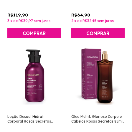
Boticário]
R$119,90
R$64,90
3
x
de
R$39,97
sem juros
2
x
de
R$32,45
sem juros
Loção Desod. Hidrat.
Óleo Multif. Glorioso Corpo e
Corporal Rosas Secretas
Cabelos Rosas Secretas 85ml
400ml [Nativa SPA - O
[Nativa SPA - O Boticário]
Boticário]