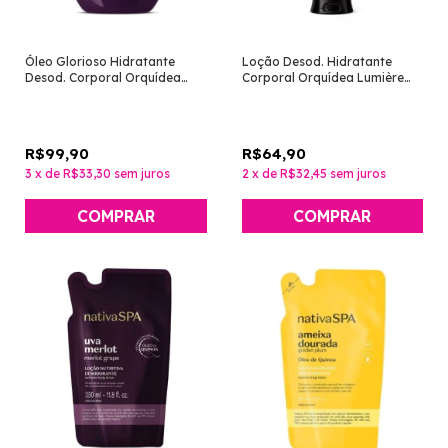
Óleo Glorioso Hidratante
Loção Desod. Hidratante
Desod. Corporal Orquídea
Corporal Orquídea Lumière
Noire 200ml [Nativa Spa - O
180ml [Nativa SPA - O
Boticário]
Boticário]
R$99,90
R$64,90
3
x
de
R$33,30
sem juros
2
x
de
R$32,45
sem juros