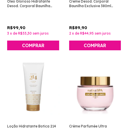
Óleo Glorioso Hidratante
Creme Desod. Corporal
Desod. Corporal Baunilha
Baunilha Exclusive 380ml
Exclusive 200ml [Nativa Spa -
[Nativa SPA - O Boticário]
O Boticário]
R$99,90
R$89,90
3
x
de
R$33,30
sem juros
2
x
de
R$44,95
sem juros
Loção Hidratante Botica 214
Crème Parfumèe Ultra