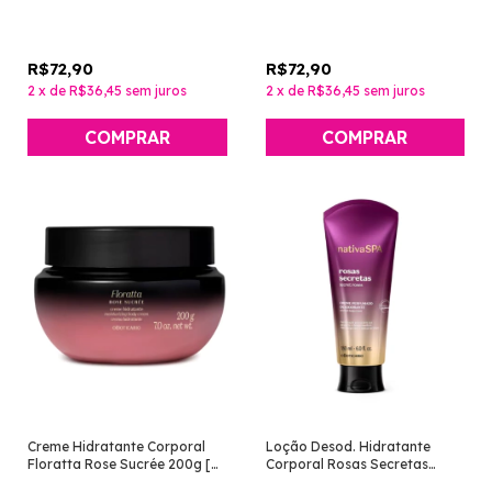
[Cuide-se Bem - O Boticário]
O Boticário]
R$72,90
R$72,90
2
x
de
R$36,45
sem juros
2
x
de
R$36,45
sem juros
Creme Hidratante Corporal
Loção Desod. Hidratante
Floratta Rose Sucrée 200g [O
Corporal Rosas Secretas
Boticário]
180ml [Nativa SPA - O