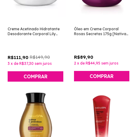
Creme Acetinado Hidratante
Óleo em Creme Corporal
Desodorante Corporal Lily
Rosas Secretas 175g [Nativa
250g [O Boticário]
SPA - O Boticário]
R$149,90
R$89,90
R$111,90
2
x
de
R$44,95
sem juros
3
x
de
R$37,30
sem juros