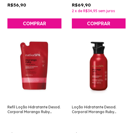
R$56,90
R$69,90
2
x
de
R$34,95
sem juros
Refil Loção Hidratante Desod.
Loção Hidratante Desod.
Corporal Morango Ruby
Corporal Morango Ruby
350ml [Nativa SPA - O
400ml [Nativa SPA - O
Boticário]
Boticário]