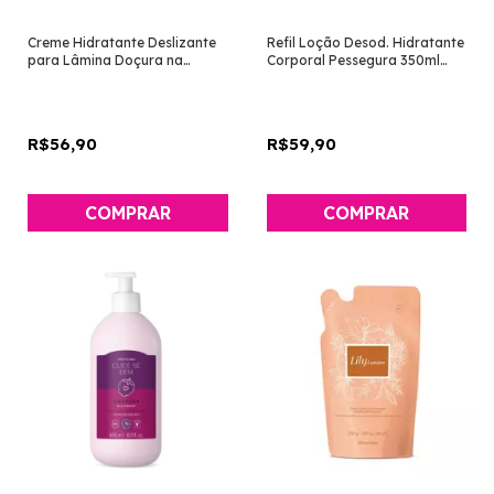
Creme Hidratante Deslizante
Refil Loção Desod. Hidratante
para Lâmina Doçura na
Corporal Pessegura 350ml
Pessegura 200ml [Cuide-se
[Cuide-se Bem - O Boticário]
Bem - O Boticário]
R$56,90
R$59,90