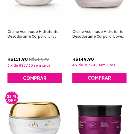
Creme Acetinado Hidratante
Creme Acetinado Hidratante
Desodorante Corporal Lily
Desodorante Corporal Love
Lumière 250g [O Boticário]
Lily 250g [O Boticário]
R$149,90
R$149,90
R$111,90
4
x
de
R$37,48
sem juros
3
x
de
R$37,30
sem juros
25
%
OFF