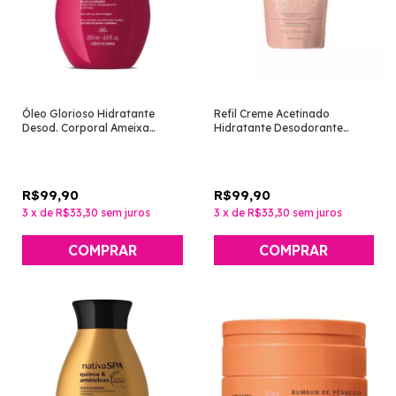
Óleo Glorioso Hidratante
Refil Creme Acetinado
Desod. Corporal Ameixa
Hidratante Desodorante
200ml [Nativa Spa - O
Corporal Lily Absolu 250g [O
Boticário]
Boticário]
R$99,90
R$99,90
3
x
de
R$33,30
sem juros
3
x
de
R$33,30
sem juros