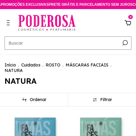
ROMOÇÕES EXCLUSIVAS
FRETE GRÁTIS E PARCELAMENTO SEM JUROS
CON
0
Início
.
Cuidados
.
ROSTO
.
MÁSCARAS FACIAIS
.
NATURA
NATURA
Ordenar
Filtrar