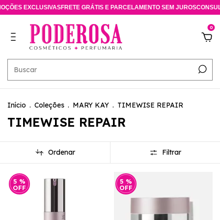
ÕES EXCLUSIVAS
FRETE GRÁTIS E PARCELAMENTO SEM JUROS
CONSULTO
0
Início
.
Coleções
.
MARY KAY
.
TIMEWISE REPAIR
TIMEWISE REPAIR
Ordenar
Filtrar
5
%
5
%
OFF
OFF