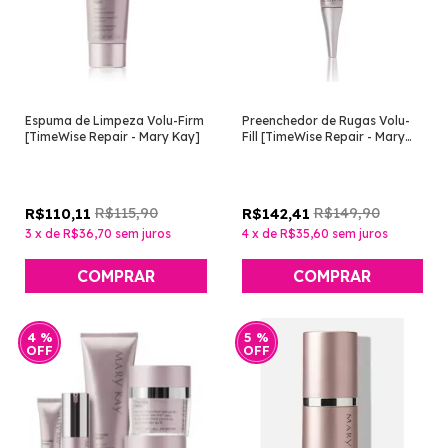
Espuma de Limpeza Volu-Firm
Preenchedor de Rugas Volu-
[TimeWise Repair - Mary Kay]
Fill [TimeWise Repair - Mary
Kay]
R$115,90
R$149,90
R$110,11
R$142,41
3
x
de
R$36,70
sem juros
4
x
de
R$35,60
sem juros
4
%
5
%
OFF
OFF