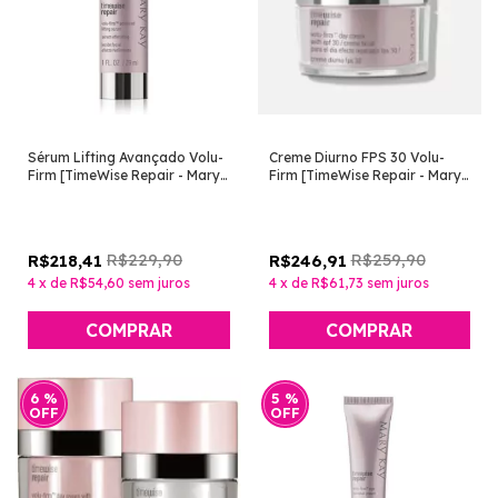
Sérum Lifting Avançado Volu-
Creme Diurno FPS 30 Volu-
Firm [TimeWise Repair - Mary
Firm [TimeWise Repair - Mary
Kay]
Kay]
R$229,90
R$259,90
R$218,41
R$246,91
4
x
de
R$54,60
sem juros
4
x
de
R$61,73
sem juros
6
%
5
%
OFF
OFF