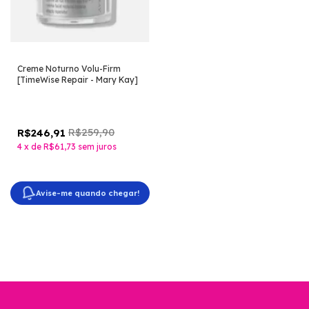
Creme Noturno Volu-Firm
[TimeWise Repair - Mary Kay]
R$259,90
R$246,91
4
x
de
R$61,73
sem juros
Avise-me quando chegar!