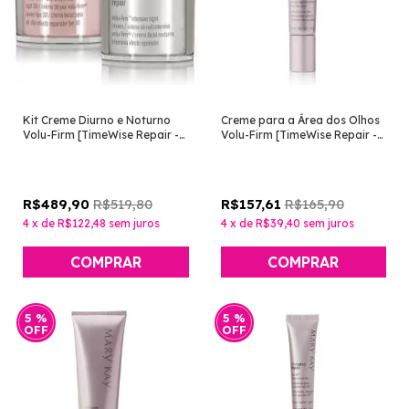
Kit Creme Diurno e Noturno
Creme para a Área dos Olhos
Volu-Firm [TimeWise Repair -
Volu-Firm [TimeWise Repair -
Mary Kay]
Mary Kay]
R$519,80
R$165,90
R$489,90
R$157,61
4
x
de
R$122,48
sem juros
4
x
de
R$39,40
sem juros
5
%
5
%
OFF
OFF