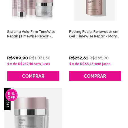
Sistema Volu-Firm TimeWise
Peeling Facial Renovador em
Repair [TimeWise Repair -
Gel [TimeWise Repair - Mary
Mary Kay]
Kay]
R$1.031,50
R$265,90
R$989,90
R$252,61
4
x
de
R$247,48
sem juros
4
x
de
R$63,15
sem juros
Esgotado
5
%
OFF