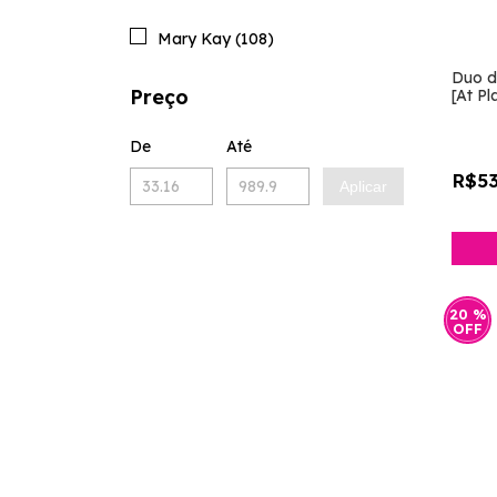
Mary Kay (108)
Duo d
Preço
[At P
De
Até
R$53
Aplicar
20
%
OFF