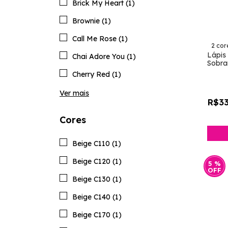
Brick My Heart (1)
Brownie (1)
Call Me Rose (1)
2 cor
Lápis
Chai Adore You (1)
Sobran
Mary 
Cherry Red (1)
Ver mais
R$33
Cores
Beige C110 (1)
Beige C120 (1)
5
%
OFF
Beige C130 (1)
Beige C140 (1)
Beige C170 (1)