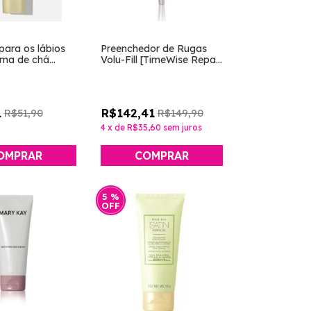
ara os lábios
Preenchedor de Rugas
oma de chá
Volu-Fill [TimeWise Repair
itrus [Satin -
- Mary Kay]
]
1
R$142,41
R$51,90
R$149,90
4
x
de
R$35,60
sem juros
5
%
OFF