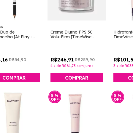
es
 Duo de
Creme Diurno FPS 30
Hidratant
celha [At Play -
Volu-Firm [TimeWise
TimeWise
Kay]
Repair - Mary Kay]
,16
R$246,91
R$101,
R$34,90
R$259,90
4
x
de
R$61,73
sem juros
3
x
de
R$33
COMPRAR
C
5
%
5
%
OFF
OFF