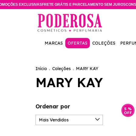
XCLUSIVAS
FRETE GRÁTIS E PARCELAMENTO SEM JUROS
CONSULTORA ES
MARCAS
OFERTAS
COLEÇÕES
PERFU
Início
.
Coleções
.
MARY KAY
MARY KAY
Ordenar por
5
%
OFF