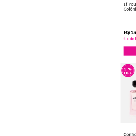
If Yo
Colôn
Kay]
R$13
4
x
de
5
%
OFF
Confi