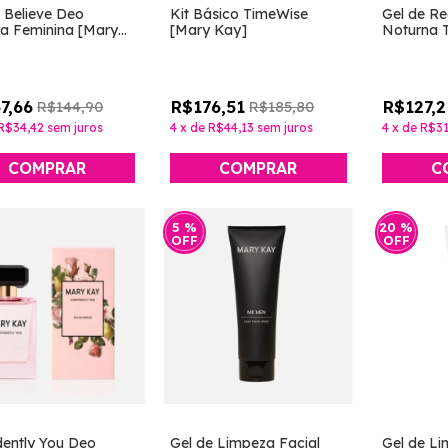
u Believe Deo
Kit Básico TimeWise
Gel de R
ia Feminina [Mary
[Mary Kay]
Noturna 
Kay]
7,66
R$176,51
R$127,2
R$144,90
R$185,80
R$34,42
sem juros
4
x
de
R$44,13
sem juros
4
x
de
R$31
COMPRAR
5
%
20
%
OFF
OFF
dently You Deo
Gel de Limpeza Facial
Gel de Li