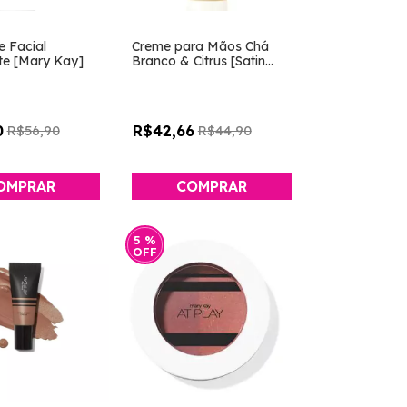
e Facial
Creme para Mãos Chá
te [Mary Kay]
Branco & Citrus [Satin
Hands - Mary Kay]
0
R$42,66
R$56,90
R$44,90
5
%
OFF