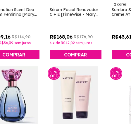
2 cores
motion Scent Deo
Sérum Facial Renovador
Sombra &
m Feminino [Mary
C + E [TimeWise - Mary
Creme At 
Kay]
9,16
R$168,06
R$43,6
R$114,90
R$176,90
R$36,39
sem juros
4
x
de
R$42,02
sem juros
C
5
%
5
%
OFF
OFF