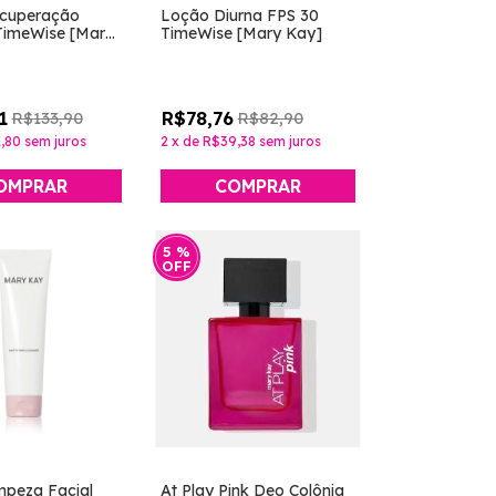
ecuperação
Loção Diurna FPS 30
TimeWise [Mary
TimeWise [Mary Kay]
1
R$78,76
R$133,90
R$82,90
,80
sem juros
2
x
de
R$39,38
sem juros
5
%
OFF
mpeza Facial
At Play Pink Deo Colônia