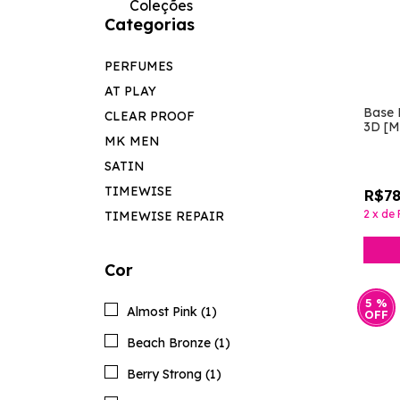
Coleções
Categorias
PERFUMES
AT PLAY
Base 
CLEAR PROOF
3D [M
MK MEN
SATIN
TIMEWISE
R$78
2
x
de
TIMEWISE REPAIR
Cor
5
%
Almost Pink (1)
OFF
Beach Bronze (1)
Berry Strong (1)