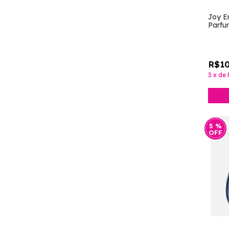
Joy E
Parfu
Kay]
R$10
3
x
de
5
%
OFF