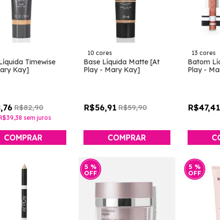
10 cores
13 cores
Líquida Timewise
Base Líquida Matte [At
Batom Líq
ary Kay]
Play - Mary Kay]
Play - Ma
,76
R$56,91
R$47,41
R$82,90
R$59,90
R$39,38
sem juros
COMPRAR
COMPRAR
C
5
%
5
%
OFF
OFF