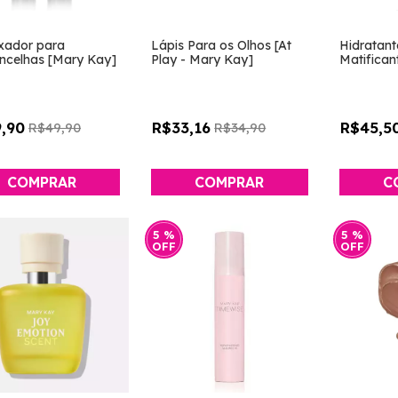
ixador para
Lápis Para os Olhos [At
Hidratant
ncelhas [Mary Kay]
Play - Mary Kay]
Matifican
,90
R$33,16
R$45,5
R$49,90
R$34,90
COMPRAR
5
%
5
%
OFF
OFF