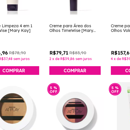
e Limpeza 4 em 1
Creme para Área dos
Creme pa
ise [Mary Kay]
Olhos TimeWise [Mary
Olhos Vol
Kay]
[TimeWise
Kay]
,96
R$79,71
R$157,6
R$78,90
R$83,90
R$37,48
sem juros
2
x
de
R$39,86
sem juros
4
x
de
R$39
COMPRAR
5
%
5
%
OFF
OFF