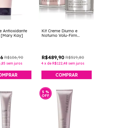
e Antioxidante
Kit Creme Diurno e
 [Mary Kay]
Noturno Volu-Firm
[TimeWise Repair - Mary
Kay]
56
R$489,90
R$106,90
R$519,80
,85
sem juros
4
x
de
R$122,48
sem juros
OMPRAR
5
%
OFF