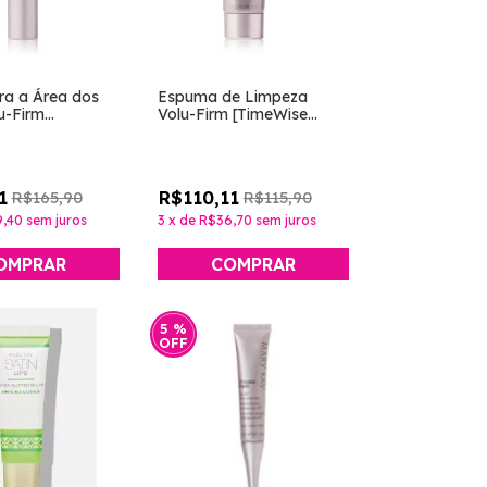
ra a Área dos
Espuma de Limpeza
u-Firm
Volu-Firm [TimeWise
 Repair - Mary
Repair - Mary Kay]
1
R$110,11
R$165,90
R$115,90
,40
sem juros
3
x
de
R$36,70
sem juros
5
%
OFF