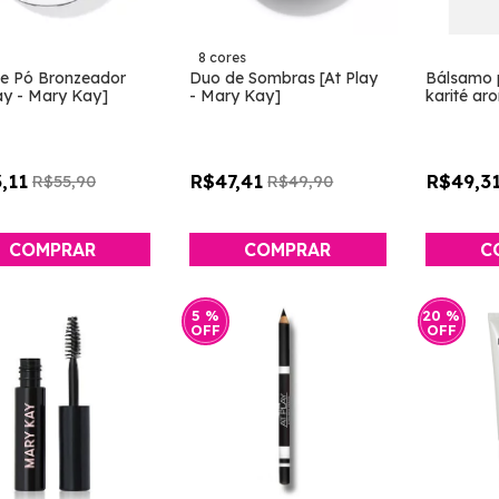
8 cores
e Pó Bronzeador
Duo de Sombras [At Play
Bálsamo p
lay - Mary Kay]
- Mary Kay]
karité ar
branco & c
Mary kay
,11
R$47,41
R$49,3
R$55,90
R$49,90
COMPRAR
COMPRAR
5
%
20
%
OFF
OFF