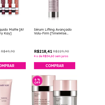
uido Matte [At
Sérum Lifting Avançado
ry Kay]
Volu-Firm [TimeWise
Repair - Mary Kay]
R$218,41
R$49,90
R$229,90
4
x
de
R$54,60
sem juros
OMPRAR
6
%
OFF