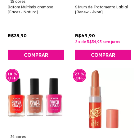
15 cores
Batom Multimix cremoso
Sérum de Tratamento Labial
[Faces - Natura]
[Renew - Avon]
R$23,90
R$69,90
2
x
de
R$34,95
sem juros
COMPRAR
18
%
27
%
OFF
OFF
24 cores