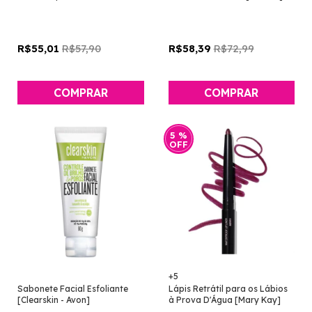
[Mary Kay]
R$57,90
R$72,99
R$55,01
R$58,39
COMPRAR
5
%
OFF
+5
Sabonete Facial Esfoliante
Lápis Retrátil para os Lábios
[Clearskin - Avon]
à Prova D'Água [Mary Kay]