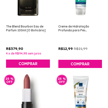
The Blend Bourbon Eau de
Creme de Hidratação
Parfum 100ml [O Boticário]
Profunda para Pés
Extrassecos 80g [Foot Works
- Avon]
R$379,90
R$21,99
R$12,99
4
x
de
R$94,98
sem juros
25
%
25
%
OFF
OFF