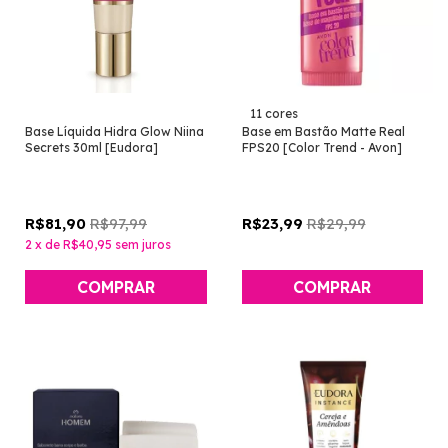
11 cores
Base Líquida Hidra Glow Niina
Base em Bastão Matte Real
Secrets 30ml [Eudora]
FPS20 [Color Trend - Avon]
R$97,99
R$29,99
R$81,90
R$23,99
2
x
de
R$40,95
sem juros
COMPRAR
COMPRAR