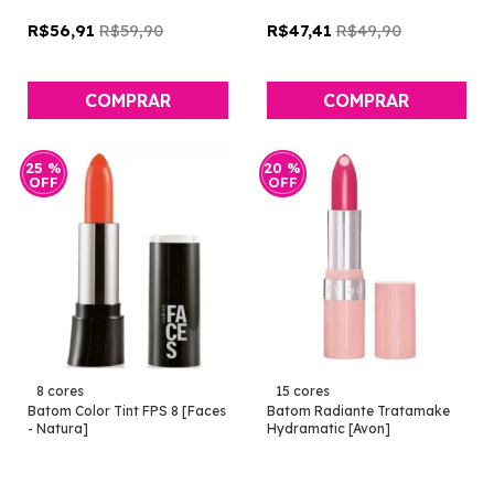
R$59,90
R$49,90
R$56,91
R$47,41
COMPRAR
COMPRAR
25
%
20
%
OFF
OFF
8 cores
15 cores
Batom Color Tint FPS 8 [Faces
Batom Radiante Tratamake
- Natura]
Hydramatic [Avon]