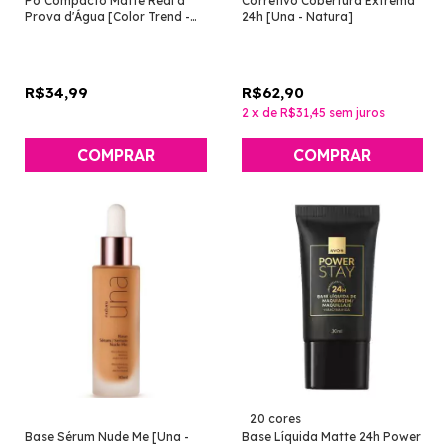
Pó Compacto Matte Real à
Corretivo Cobertura Extrema
Prova d'Água [Color Trend -
24h [Una - Natura]
Avon]
R$34,99
R$62,90
2
x
de
R$31,45
sem juros
COMPRAR
COMPRAR
20 cores
Base Sérum Nude Me [Una -
Base Líquida Matte 24h Power