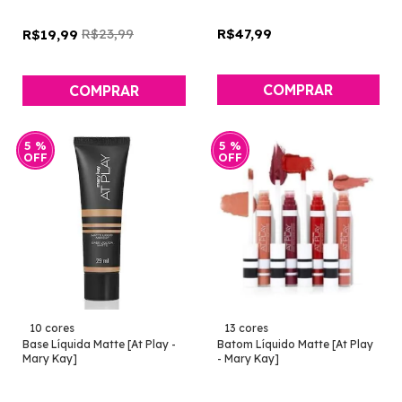
R$23,99
R$47,99
R$19,99
COMPRAR
5
%
5
%
OFF
OFF
10 cores
13 cores
Base Líquida Matte [At Play -
Batom Líquido Matte [At Play
Mary Kay]
- Mary Kay]