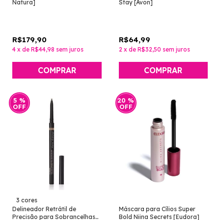
Natura]
Stay [Avon]
R$179,90
R$64,99
4
x
de
R$44,98
sem juros
2
x
de
R$32,50
sem juros
COMPRAR
COMPRAR
5
%
20
%
OFF
OFF
3 cores
Delineador Retrátil de
Máscara para Cílios Super
Precisão para Sobrancelhas
Bold Niina Secrets [Eudora]