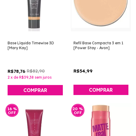
Base Líquida Timewise 3D
Refil Base Compacta 3 em 1
[Mary Kay]
[Power Stay - Avon]
R$82,90
R$54,99
R$78,76
2
x
de
R$39,38
sem juros
COMPRAR
COMPRAR
16
%
20
%
OFF
OFF