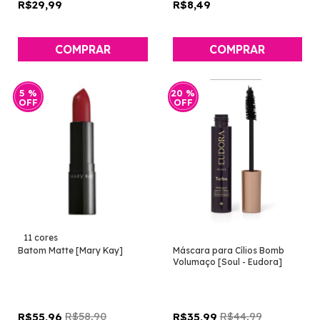
R$29,99
R$8,49
COMPRAR
COMPRAR
5
%
20
%
OFF
OFF
11 cores
Batom Matte [Mary Kay]
Máscara para Cílios Bomb
Volumaço [Soul - Eudora]
R$58,90
R$44,99
R$55,96
R$35,99