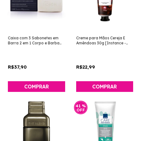
Caixa com 3 Sabonetes em
Creme para Mãos Cereja E
Barra 2 em 1 Corpo e Barba
Amêndoas 30g [Instance -
Homem [Natura]
Eudora]
R$37,90
R$22,99
41
%
OFF