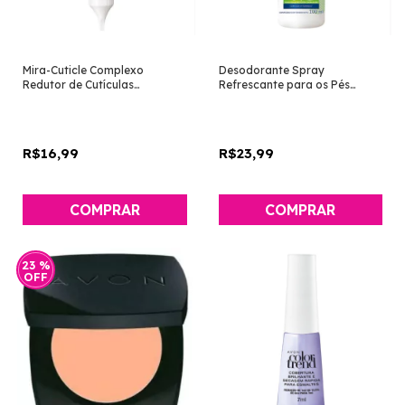
Mira-Cuticle Complexo
Desodorante Spray
Redutor de Cutículas
Refrescante para os Pés
[ColorTrend- Avon]
100ml [Foot Works - Avon]
R$16,99
R$23,99
23
%
OFF