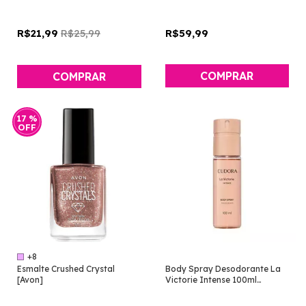
R$25,99
R$59,99
R$21,99
COMPRAR
COMPRAR
17
%
OFF
+8
Esmalte Crushed Crystal
Body Spray Desodorante La
[Avon]
Victorie Intense 100ml
[Eudora]