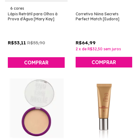
6 cores
Lápis Retrátil para Olhos à
Corretivo Niina Secrets
Prova d'Água [Mary Kay]
Perfect Match [Eudora]
R$55,90
R$64,99
R$53,11
2
x
de
R$32,50
sem juros
COMPRAR
COMPRAR