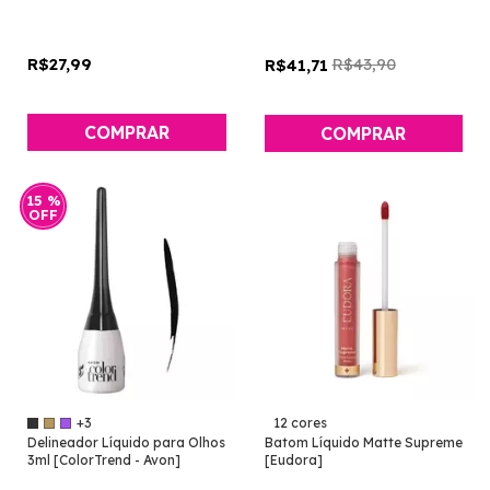
R$27,99
R$43,90
R$41,71
COMPRAR
15
%
OFF
+3
12 cores
Delineador Líquido para Olhos
Batom Líquido Matte Supreme
3ml [ColorTrend - Avon]
[Eudora]