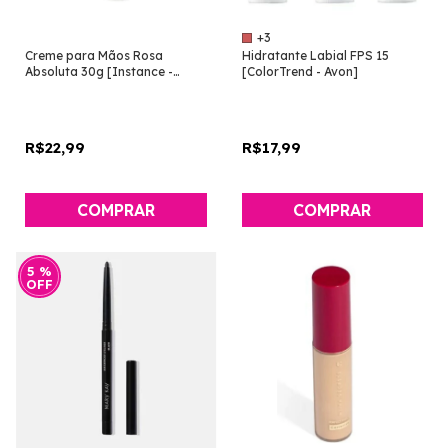
+3
Creme para Mãos Rosa
Hidratante Labial FPS 15
Absoluta 30g [Instance -
[ColorTrend - Avon]
Eudora]
R$22,99
R$17,99
COMPRAR
5
%
OFF