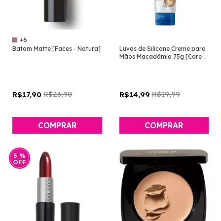
+6
Batom Matte [Faces - Natura]
Luvas de Silicone Creme para
Mãos Macadâmia 75g [Care -
Avon]
R$23,90
R$19,99
R$17,90
R$14,99
COMPRAR
5
%
OFF