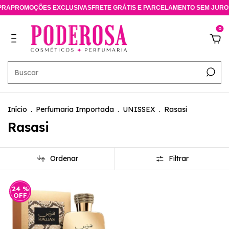
RA
PROMOÇÕES EXCLUSIVAS
FRETE GRÁTIS E PARCELAMENTO SEM JUROS
0
Início
.
Perfumaria Importada
.
UNISSEX
.
Rasasi
Rasasi
Ordenar
Filtrar
24
%
OFF