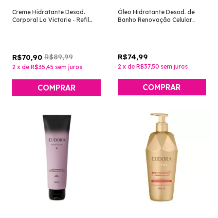
Creme Hidratante Desod.
Óleo Hidratante Desod. de
Corporal La Victorie - Refil
Banho Renovação Celular
200g [Eudora]
Cristais do Himalaia [La Piel -
Eudora]
R$89,99
R$74,99
R$70,90
2
x
de
R$37,50
sem juros
2
x
de
R$35,45
sem juros