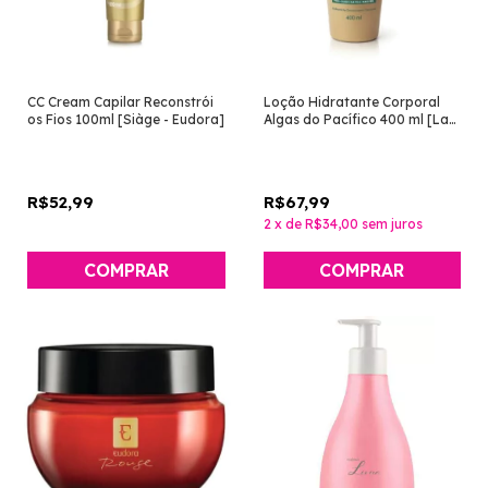
CC Cream Capilar Reconstrói
Loção Hidratante Corporal
os Fios 100ml [Siàge - Eudora]
Algas do Pacífico 400 ml [La
Piel - Eudora]
R$52,99
R$67,99
2
x
de
R$34,00
sem juros