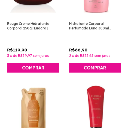
Rouge Creme Hidratante
Hidratante Corporal
Corporal 250g [Eudora]
Perfumado Luna 300ml
[Natura]
R$119,90
R$66,90
3
x
de
R$39,97
sem juros
2
x
de
R$33,45
sem juros
COMPRAR