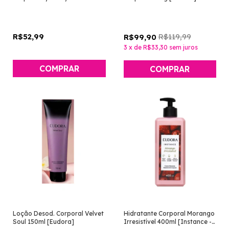
[Eudora]
R$52,99
R$119,99
R$99,90
3
x
de
R$33,30
sem juros
Loção Desod. Corporal Velvet
Hidratante Corporal Morango
Soul 150ml [Eudora]
Irresistível 400ml [Instance -