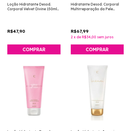
Loção Hidratante Desod.
Hidratante Desod. Corporal
Corporal Velvet Divine 150ml
Multirreparação da Pele
[Eudora]
Tâmaras Egípcias 400ml [La
Piel - Eudora]
R$47,90
R$67,99
2
x
de
R$34,00
sem juros