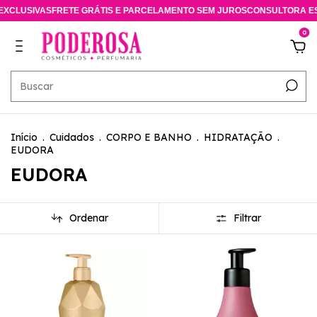
ETE GRÁTIS E PARCELAMENTO SEM JUROS
CONSULTORA ESPECIALISTA O
0
Início
.
Cuidados
.
CORPO E BANHO
.
HIDRATAÇÃO
.
EUDORA
EUDORA
Ordenar
Filtrar