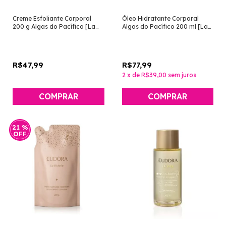
Creme Esfoliante Corporal
Óleo Hidratante Corporal
200 g Algas do Pacífico [La
Algas do Pacífico 200 ml [La
Piel - Eudora]
Piel - Eudora]
R$47,99
R$77,99
2
x
de
R$39,00
sem juros
21
%
OFF