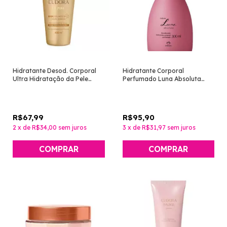
Hidratante Desod. Corporal
Hidratante Corporal
Ultra Hidratação da Pele
Perfumado Luna Absoluta
Âmbar Dourado 400ml [La
300ml [Natura]
Piel - Eudora]
R$67,99
R$95,90
2
x
de
R$34,00
sem juros
3
x
de
R$31,97
sem juros