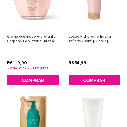
Creme Acetinado Hidratante
Loção Hidratante Imensi
Corporal La Victorie Intense
Infinite 200ml [Eudora]
250g [Eudora]
R$119,90
R$54,99
3
x
de
R$39,97
sem juros