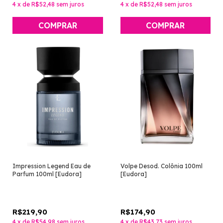
4
x
de
R$52,48
sem juros
4
x
de
R$52,48
sem juros
Impression Legend Eau de
Volpe Desod. Colônia 100ml
Parfum 100ml [Eudora]
[Eudora]
R$219,90
R$174,90
4
x
de
R$54,98
sem juros
4
x
de
R$43,73
sem juros