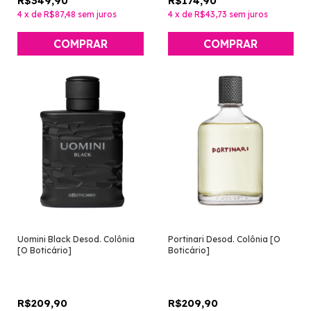
R$349,90
R$174,90
4
x
de
R$87,48
sem juros
4
x
de
R$43,73
sem juros
Uomini Black Desod. Colônia
Portinari Desod. Colônia [O
[O Boticário]
Boticário]
R$209,90
R$209,90