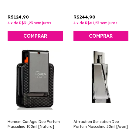
R$124,90
R$244,90
4
x
de
R$31,23
sem juros
4
x
de
R$61,23
sem juros
Homem Cor.Agio Deo Perfum
Attraction Sensation Deo
Masculino 100ml [Natura]
Parfum Masculino 50ml [Avon]