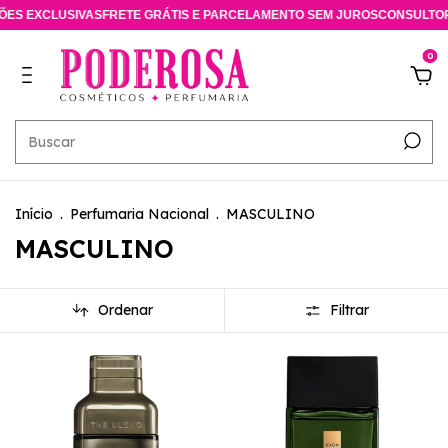
SIVAS
FRETE GRÁTIS E PARCELAMENTO SEM JUROS
CONSULTORA ESPECIA
0
Início
.
Perfumaria Nacional
.
MASCULINO
MASCULINO
Ordenar
Filtrar