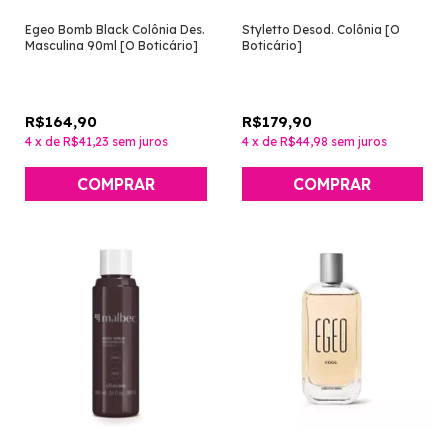
Egeo Bomb Black Colônia Des.
Styletto Desod. Colônia [O
Masculina 90ml [O Boticário]
Boticário]
R$164,90
R$179,90
4
x
de
R$41,23
sem juros
4
x
de
R$44,98
sem juros