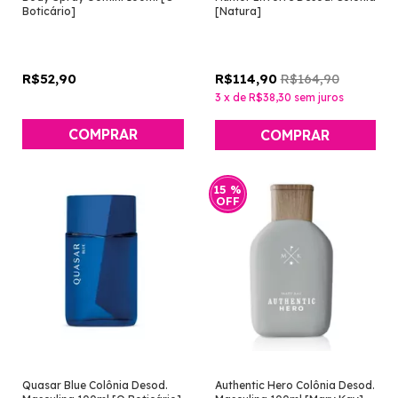
Boticário]
[Natura]
R$52,90
R$164,90
R$114,90
3
x
de
R$38,30
sem juros
15
%
OFF
Quasar Blue Colônia Desod.
Authentic Hero Colônia Desod.