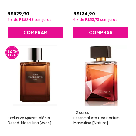
R$329,90
R$134,90
4
x
de
R$82,48
sem juros
4
x
de
R$33,73
sem juros
12
%
OFF
2 cores
Exclusive Quest Colônia
Essencial Ato Deo Parfum
Desod. Masculina [Avon]
Masculino [Natura]