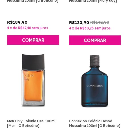
Masculina 100ml [O Boticário]
Masculina 100ml [Mary Kay]
R$189,90
R$142,90
R$120,90
4
x
de
R$47,48
sem juros
4
x
de
R$30,23
sem juros
Men Only Colônia Des. 100ml
Connexion Colônia Desod.
[Men - O Boticário]
Masculina 100ml [O Boticário]