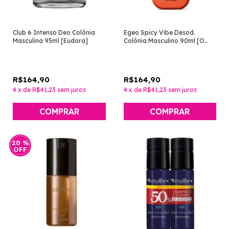
Club 6 Intenso Deo Colônia
Egeo Spicy Vibe Desod.
Masculina 95ml [Eudora]
Colônia Masculino 90ml [O
Boticário]
R$164,90
R$164,90
4
x
de
R$41,23
sem juros
4
x
de
R$41,23
sem juros
20
%
OFF