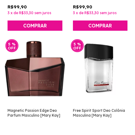
R$99,90
R$99,90
3
x
de
R$33,30
sem juros
3
x
de
R$33,30
sem juros
5
%
5
%
OFF
OFF
Magnetic Passion Edge Deo
Free Spirit Sport Deo Colônia
Parfum Masculino [Mary Kay]
Masculina [Mary Kay]