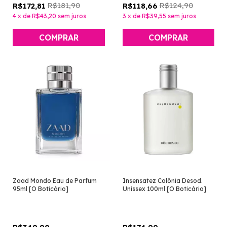
R$181,90
R$124,90
R$172,81
R$118,66
4
x
de
R$43,20
sem juros
3
x
de
R$39,55
sem juros
Zaad Mondo Eau de Parfum
Insensatez Colônia Desod.
95ml [O Boticário]
Unissex 100ml [O Boticário]