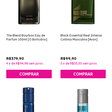
The Blend Bourbon Eau de
Black Essential Real Intense
Parfum 100ml [O Boticário]
Colônia Masculina [Avon]
R$379,90
R$99,90
4
x
de
R$94,98
sem juros
3
x
de
R$33,30
sem juros