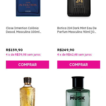
Close Intention Colônia
Botica 214 Dark Mint Eau De
Desod. Masculina 100ml
Parfum Masculino 90ml [O
[Eudora]
Boticário]
R$159,90
R$249,90
4
x
de
R$39,98
sem juros
4
x
de
R$62,48
sem juros