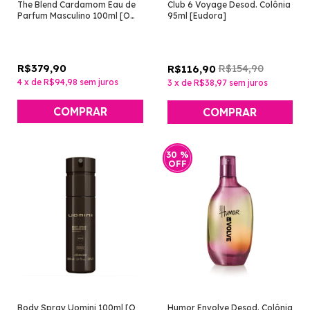
The Blend Cardamom Eau de
Club 6 Voyage Desod. Colônia
Parfum Masculino 100ml [O
95ml [Eudora]
Boticário]
R$379,90
R$154,90
R$116,90
4
x
de
R$94,98
sem juros
3
x
de
R$38,97
sem juros
30
%
OFF
Body Spray Uomini 100ml [O
Humor Envolve Desod. Colônia