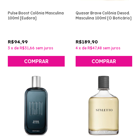
Pulse Boost Colônia Masculina
Quasar Brave Colônia Desod.
100ml [Eudora]
Masculina 100ml [O Boticário]
R$94,99
R$189,90
3
x
de
R$31,66
sem juros
4
x
de
R$47,48
sem juros