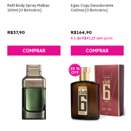
Refil Body Spray Malbec
Egeo Cogu Desodorante
100ml [O Boticário]
Colônia [O Boticário]
R$37,90
R$164,90
4
x
de
R$41,23
sem juros
25
%
OFF