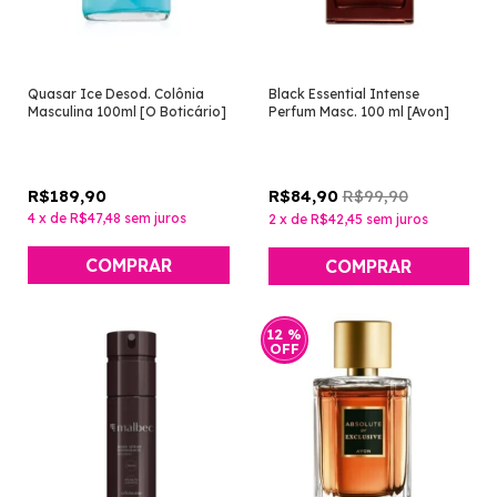
Quasar Ice Desod. Colônia
Black Essential Intense
Masculina 100ml [O Boticário]
Perfum Masc. 100 ml [Avon]
R$189,90
R$99,90
R$84,90
4
x
de
R$47,48
sem juros
2
x
de
R$42,45
sem juros
12
%
OFF