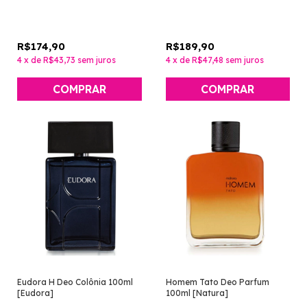
R$174,90
R$189,90
4
x
de
R$43,73
sem juros
4
x
de
R$47,48
sem juros
Eudora H Deo Colônia 100ml
Homem Tato Deo Parfum
[Eudora]
100ml [Natura]