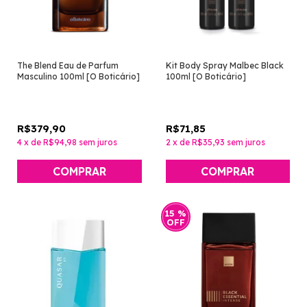
The Blend Eau de Parfum
Kit Body Spray Malbec Black
Masculino 100ml [O Boticário]
100ml [O Boticário]
R$379,90
R$71,85
4
x
de
R$94,98
sem juros
2
x
de
R$35,93
sem juros
15
%
OFF