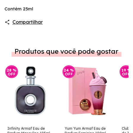
Contém 25ml
Compartilhar
Produtos que você pode gostar
28
%
24
%
19
%
OFF
OFF
OFF
Infinity Armaf Eau de
Yum Yum Armaf Eau de
Club D