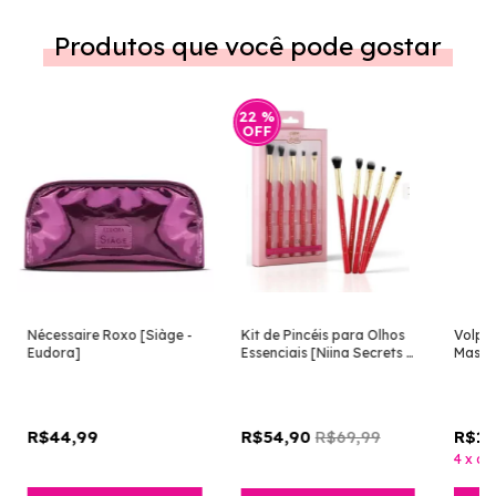
Produtos que você pode gostar
22
%
OFF
Nécessaire Roxo [Siàge -
Kit de Pincéis para Olhos
Volpe 
Eudora]
Essenciais [Niina Secrets -
Mascu
Eudora]
R$44,99
R$69,99
R$17
R$54,90
4
x
de